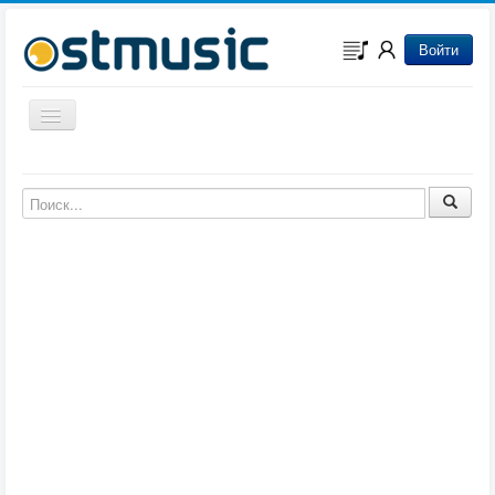
Войти
Включить/выключить навигацию
Музыка из игр
Музыка из фильмов
Музыка из мультфильмов
Музыка из сериалов
Музыка из аниме