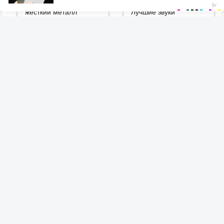
жёсткий металл
Лучшие звуки
Антон
Антон
ДПвД спецуха
Schyzomaniac
Кирилл
Алексей
Вы здесь:
Главная
Плейлисты