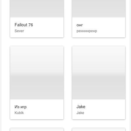
Fallout 76
онг
Sever
реннннренр
Из игр
Jake
Kubik
Jake