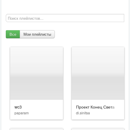
Все
Мои плейлисты
wc3
Проект Конец Света
paparam
di.sinitsa