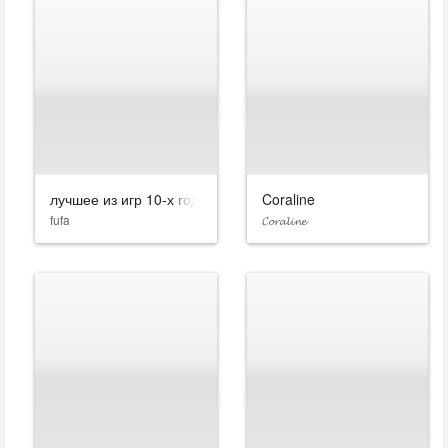
лучшее из игр 10-х годов
Coraline
fufa
𝓒𝓸𝓻𝓪𝓵𝓲𝓷𝓮