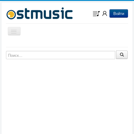
Войти
Включить/выключить навигацию
Музыка из игр
Музыка из фильмов
Музыка из мультфильмов
Музыка из сериалов
Музыка из аниме