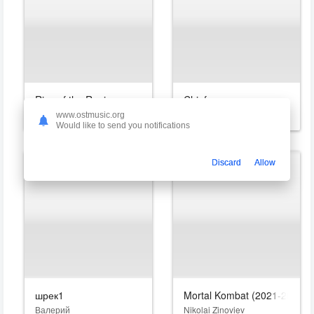
Rise of the Ronin
Chief
Ser
OMG_its_Chief
www.ostmusic.org
Would like to send you notifications
Discard
Allow
шрек1
Mortal Kombat (2021-2026)
Валерий
Nikolai Zinoviev