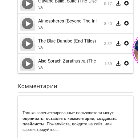
Gayane Ballet Suite (The Discovery)
5:17
VA
Atmospheres (Beyond The Infinite)
8:40
VA
The Blue Danube (End Titles)
3:32
VA
Also Sprach Zarathustra (The Star Child)
1:39
VA
Комментарии
Только зарегистрированные пользователи могут
оценивать, оставлять комментарии, создавать
плейлисты
. Пожалуйста, войдите на сайт, или
зарегистрируйтесь.