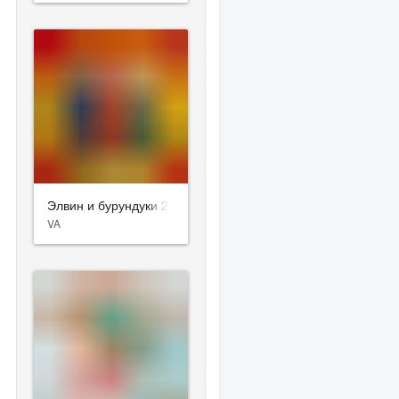
Элвин и бурундуки 2
VA
Choirs and Orchestra