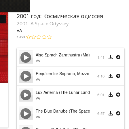
2001 год: Космическая одиссея
2001: A Space Odyssey
VA
1968
Also Sprach Zarathustra (Main Title)
1:41
VA
Requiem for Soprano, Mezzo Soprano, Two Mixed 
4:16
VA
Lux Aeterna (The Lunar Landscape)
6:01
VA
The Blue Danube (The Space Station)
6:57
VA