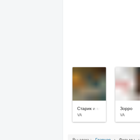
Старик и море
Зорро
VA
VA
Вы здесь:
Главная
Фильмы