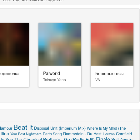
-одиночка
Palworld
Бешеные псы
Tatsuya Yano
VA
Beat It
lamour
Disposal Unit (Imperium Mix)
Where Is My Mind (The
ttina
Rammstein - Du Hast
Cornfield
Earth Song
Your Best Nightmare
Horizon
Finale
 Is You
The Chemical Brothers - Go (Radio Edit)
Self Aware