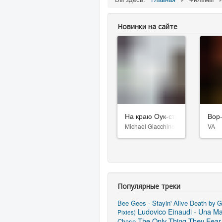
Новинки на сайте
На краю Оук-стрит
Вор
Michael Giacchino
VA
Популярные треки
Bee Gees - Stayin' Alive
Death by G
Ludovico Einaudi - Una Ma
Pixies)
The Only Thing They Fear
Chase