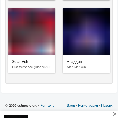
Solar Ash
Аладдин
Disasterpeace (Rich Vreeland)
Alan Menken
© 2026 ostmusic.org /
Контакты
Вход
/
Регистрация
/
Наверх
Все аудио материалы являются собственностью их изготовителя (владельца
прав) и охраняются Законом «Об авторском праве и смежных правах». Вы