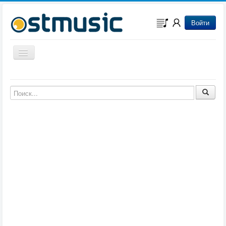
Войти
Включить/выключить навигацию
Музыка из игр
Музыка из фильмов
Музыка из мультфильмов
Музыка из сериалов
Музыка из аниме