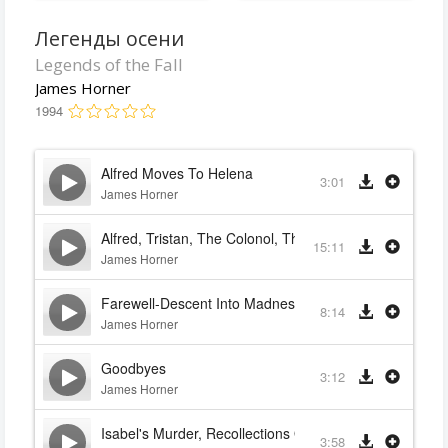
Легенды осени
Legends of the Fall
James Horner
1994
Alfred Moves To Helena
3:01
James Horner
Alfred, Tristan, The Colonol, The Legend ...
15:11
James Horner
Farewell-Descent Into Madness
8:14
James Horner
Goodbyes
3:12
James Horner
Isabel's Murder, Recollections Of Samuel
3:58