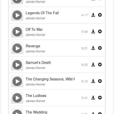
James Horner
Legends Of The Fall
4:17
James Horner
Off To War
5:56
James Horner
Revenge
6:21
James Horner
Samuel's Death
8:25
James Horner
The Changing Seasons, Wild Horses, Tristan's Return
5:12
James Horner
The Ludlows
5:41
James Horner
The Wedding