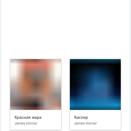
Красная жара
Каспер
James Horner
James Horner