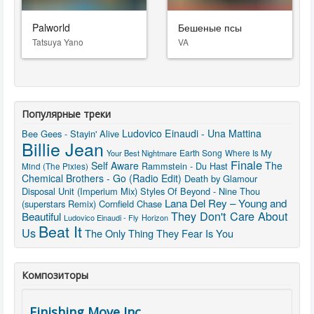
Palworld
Бешеные псы
Tatsuya Yano
VA
Популярные треки
Ludovico Einaudi - Una Mattina
Bee Gees - Stayin' Alive
Billie Jean
Earth Song
Your Best Nightmare
Where Is My
Finale
Self Aware
The
Rammstein - Du Hast
Mind (The Pixies)
Chemical Brothers - Go (Radio Edit)
Death by Glamour
Disposal Unit (Imperium Mix)
Styles Of Beyond - Nine Thou
Lana Del Rey – Young and
(superstars Remix)
Cornfield Chase
They Don't Care About
Beautiful
Ludovico Einaudi - Fly
Horizon
Beat It
Us
The Only Thing They Fear Is You
Композиторы
Finishing Move Inc.