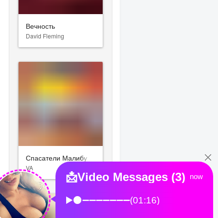
Вечность
David Fleming
Спасатели Малибу
VA