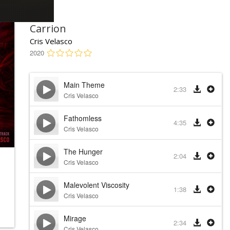
Carrion
Cris Velasco
2020
Main Theme
2:33
Cris Velasco
Fathomless
4:35
Cris Velasco
The Hunger
2:04
Cris Velasco
Malevolent Viscosity
1:38
Cris Velasco
Mirage
2:34
Cris Velasco