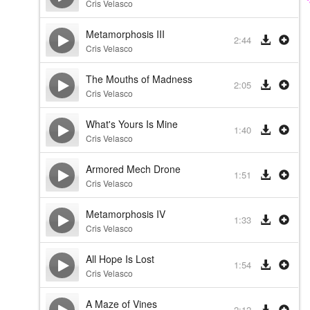
Cris Velasco
Metamorphosis III
2:44
Cris Velasco
The Mouths of Madness
2:05
Cris Velasco
What's Yours Is Mine
1:40
Cris Velasco
Armored Mech Drone
1:51
Cris Velasco
Metamorphosis IV
1:33
Cris Velasco
All Hope Is Lost
1:54
Cris Velasco
A Maze of Vines
2:12