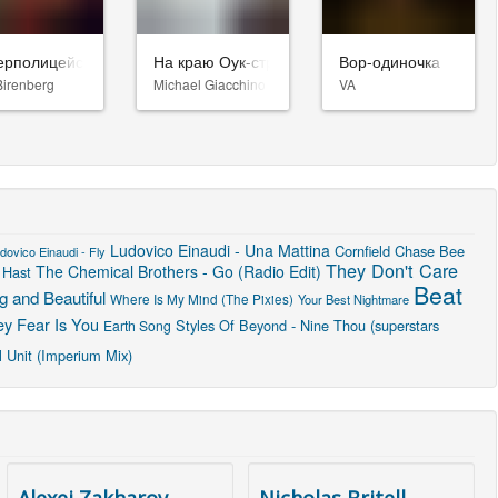
евятый джедай
ерполицейские 3
На краю Оук-стрит
Вор-одиночка
Birenberg
Michael Giacchino
VA
Ludovico Einaudi - Una Mattina
Cornfield Chase
Bee
dovico Einaudi - Fly
They Don't Care
The Chemical Brothers - Go (Radio Edit)
 Hast
Beat
 and Beautiful
Where Is My Mind (The Pixies)
Your Best Nightmare
ey Fear Is You
Styles Of Beyond - Nine Thou (superstars
Earth Song
l Unit (Imperium Mix)
Alexei Zakharov
Nicholas Britell