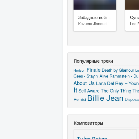
Звёздные войны: Видения. Д
Суп
Kazuma Jinnouchi
Leo 
Популярные треки
Finale
Death by Glamour
Horizon
Lu
Gees - Stayin' Alive
Rammstein - Du
About Us
Lana Del Rey – Young
It
The Only Thing Th
Self Aware
Billie Jean
Remix)
Disposa
Композиторы
Tyler Bates