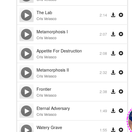
The Lab
2:14
Cris Velasco
Metamorphosis I
2:07
Cris Velasco
Appetite For Destruction
2:08
Cris Velasco
Metamorphosis II
2:32
Cris Velasco
Frontier
2:38
Cris Velasco
Eternal Adversary
1:49
Cris Velasco
Watery Grave
1:55