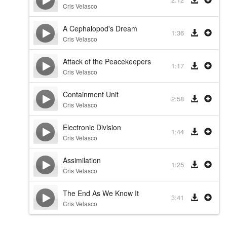
Cris Velasco
A Cephalopod's Dream
1:36
Cris Velasco
Attack of the Peacekeepers
1:17
Cris Velasco
Containment Unit
2:58
Cris Velasco
Electronic Division
1:44
Cris Velasco
Assimilation
1:25
Cris Velasco
The End As We Know It
3:41
Cris Velasco