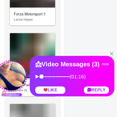
Forza Motorsport 5
Lance Hayes
Томб Райдер: Лара Крофт
Junkie XL