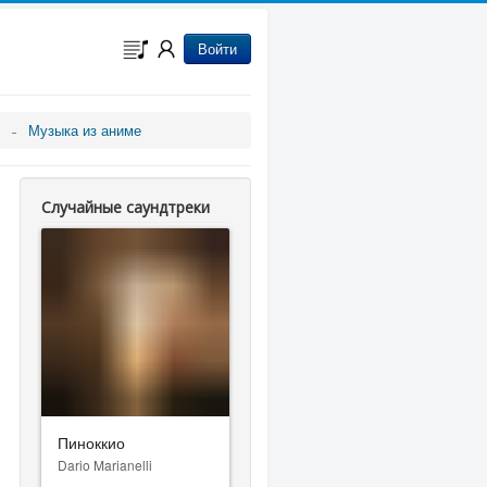
Войти
Музыка из аниме
Случайные саундтреки
Пиноккио
Dario Marianelli