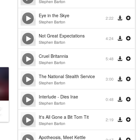
Stephen Barton
Eye in the Skye
2:22
Stephen Barton
Not Great Expectations
4:24
Stephen Barton
Cruel Britannia
5:48
Stephen Barton
The National Stealth Service
3:00
Stephen Barton
Interlude - Dies Irae
0:48
Stephen Barton
s: Legion - Bloodline
rton
It's All Gone a Bit Tom Tit
2:19
Stephen Barton
Apotheosis, Meet Kettle
2:17