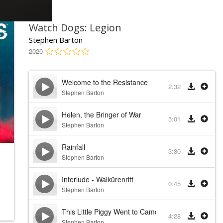
Watch Dogs: Legion
Stephen Barton
2020
Welcome to the Resistance
2:32
Stephen Barton
Helen, the Bringer of War
5:01
Stephen Barton
Rainfall
3:30
Stephen Barton
Interlude - Walkürenritt
0:45
Stephen Barton
This Little Piggy Went to Camden Market
4:28
Stephen Barton