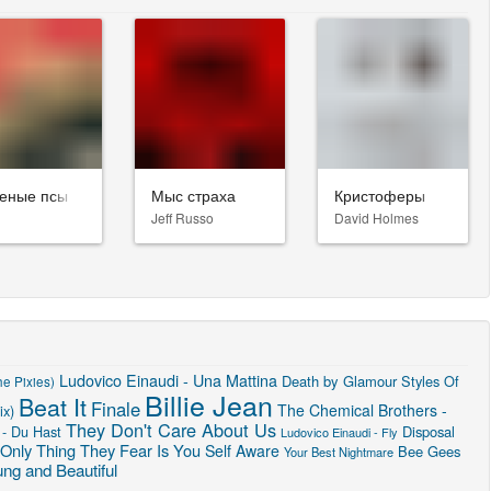
еные псы
Мыс страха
Кристоферы
Jeff Russo
David Holmes
Ludovico Einaudi - Una Mattina
Death by Glamour
Styles Of
e Pixies)
Billie Jean
Beat It
Finale
The Chemical Brothers -
ix)
They Don't Care About Us
- Du Hast
Disposal
Ludovico Einaudi - Fly
Only Thing They Fear Is You
Self Aware
Bee Gees
Your Best Nightmare
ng and Beautiful