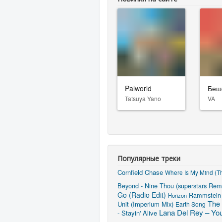
Palworld
Беш
Tatsuya Yano
VA
Популярные треки
Cornfield Chase
Where Is My Mind (Th
Beyond - Nine Thou (superstars Rem
Go (Radio Edit)
Rammstein 
Horizon
The 
Unit (Imperium Mix)
Earth Song
Lana Del Rey – You
- Stayin' Alive