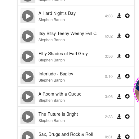
A Hard Night's Day
4:33
Stephen Barton
Itsy Bitsy Teeny Weeny Evil Capitalist Machiney
6:02
Stephen Barton
Fifty Shades of Earl Grey
3:56
Stephen Barton
Interlude - Bagley
0:10
Stephen Barton
A Room with a Queue
3:06
Stephen Barton
The Future Is Bright
2:33
Stephen Barton
Sax, Drugs and Rock & Roll
0:31