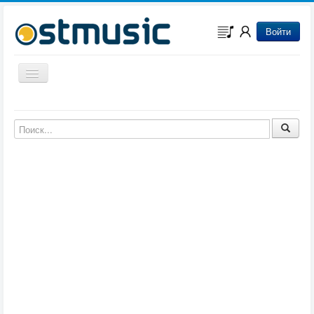
Войти
Включить/выключить навигацию
Музыка из игр
Музыка из фильмов
Музыка из мультфильмов
Музыка из сериалов
Музыка из аниме