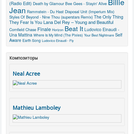
Billie
(Radio Edit)
Death by Glamour
Bee Gees - Stayin' Alive
Jean
Rammstein - Du Hast
Disposal Unit (Imperium Mix)
The Only Thing
Styles Of Beyond - Nine Thou (superstars Remix)
They Fear Is You
Lana Del Rey – Young and Beautiful
Beat It
Finale
Ludovico Einaudi -
Cornfield Chase
Horizon
Una Mattina
Self
Where Is My Mind (The Pixies)
Your Best Nightmare
Aware
Earth Song
Ludovico Einaudi - Fly
Композиторы
Neal Acree
Mathieu Lamboley