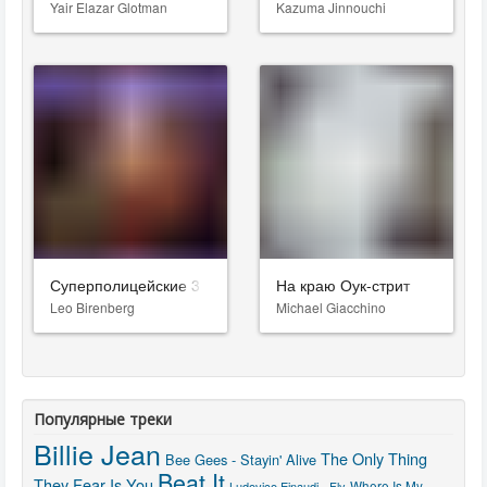
Yair Elazar Glotman
Kazuma Jinnouchi
Суперполицейские 3
На краю Оук-стрит
Leo Birenberg
Michael Giacchino
Популярные треки
Billie Jean
The Only Thing
Bee Gees - Stayin' Alive
Beat It
They Fear Is You
Where Is My
Ludovico Einaudi - Fly