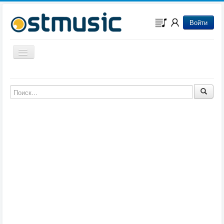
Войти
Включить/выключить навигацию
Музыка из игр
Музыка из фильмов
Музыка из мультфильмов
Музыка из сериалов
Музыка из аниме