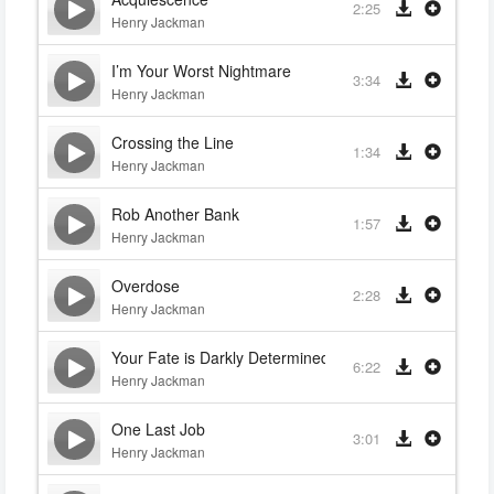
2:25
Henry Jackman
I’m Your Worst Nightmare
3:34
Henry Jackman
Crossing the Line
1:34
Henry Jackman
Rob Another Bank
1:57
Henry Jackman
Overdose
2:28
Henry Jackman
Your Fate is Darkly Determined
6:22
Henry Jackman
One Last Job
3:01
Henry Jackman