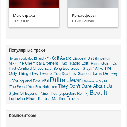
Мыс страха
Кристоферы
Jeff Russo
David Holmes
Популярные треки
Self Aware
Disposal Unit (Imperium
Horizon
Ludovico Einaudi - Fly
The Chemical Brothers - Go (Radio Edit)
Mix)
Rammstein - Du
The
Hast
Cornfield Chase
Bee Gees - Stayin' Alive
Earth Song
Lana Del Rey
Only Thing They Fear Is You
Death by Glamour
Billie Jean
– Young and Beautiful
Where Is My Mind
They Don't Care About Us
(The Pixies)
Your Best Nightmare
Beat It
Styles Of Beyond - Nine Thou (superstars Remix)
Finale
Ludovico Einaudi - Una Mattina
Композиторы