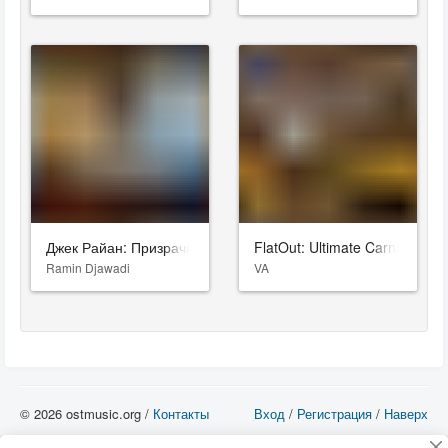
Джек Райан: Призрачная война
FlatOut: Ultimate Carnage
Ramin Djawadi
VA
© 2026 ostmusic.org /
Контакты
Вход
/
Регистрация
/
Наверх
Все аудио материалы являются собственностью их изготовителя (владельца