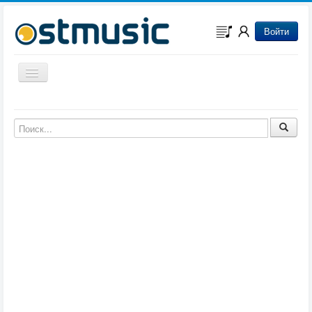
Войти
Включить/выключить навигацию
Музыка из игр
Музыка из фильмов
Музыка из мультфильмов
Музыка из сериалов
Музыка из аниме