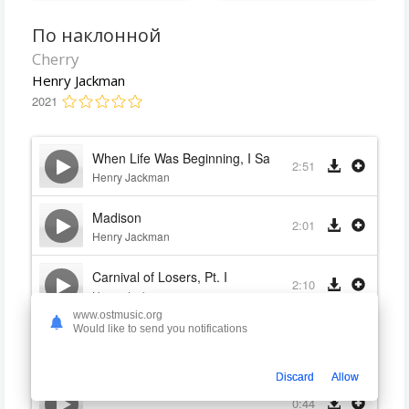
По наклонной
Cherry
Henry Jackman
2021
When Life Was Beginning, I Saw You
2:51
Henry Jackman
Madison
2:01
Henry Jackman
Carnival of Losers, Pt. I
2:10
Henry Jackman
www.ostmusic.org
Would like to send you notifications
The Elusive Sensation of Bliss
2:10
Henry Jackman
Discard
Allow
It Was Perfect
0:44