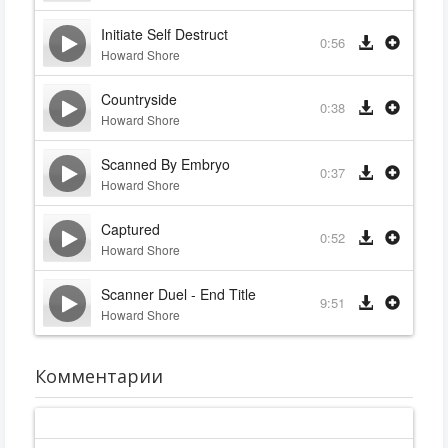
Initiate Self Destruct
0:56
Howard Shore
Countryside
0:38
Howard Shore
Scanned By Embryo
0:37
Howard Shore
Captured
0:52
Howard Shore
Scanner Duel - End Title
9:51
Howard Shore
Комментарии