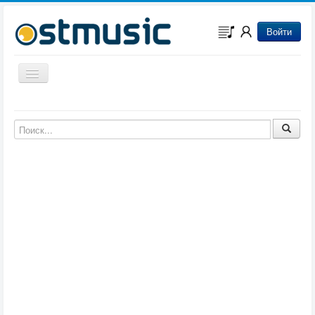
Войти
Включить/выключить навигацию
Музыка из игр
Музыка из фильмов
Музыка из мультфильмов
Музыка из сериалов
Музыка из аниме