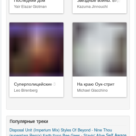
Последний дом
Звёздные войны: Видения. Д
Yair Elazar Glotman
Kazuma Jinnouchi
Суперполицейские 3
На краю Оук-стрит
Leo Birenberg
Michael Giacchino
Популярные треки
Disposal Unit (Imperium Mix)
Styles Of Beyond - Nine Thou
Self Aware
(superstars Remix)
Bee Gees - Stayin' Alive
Earth Song