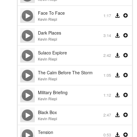
Face To Face
1:17
Kevin Riepl
Dark Places
3:14
Kevin Riepl
Sulaco Explore
2:42
Kevin Riepl
The Calm Before The Storm
1:05
Kevin Riepl
Military Briefing
1:12
Kevin Riepl
Black Box
2:47
Kevin Riepl
Tension
0:53