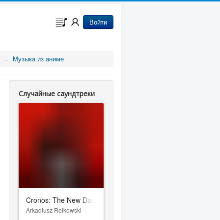
Войти
Музыка из аниме
Случайные саундтреки
Cronos: The New Dawn
Arkadiusz Reikowski