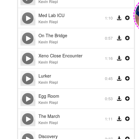
Kevin Riepl
Med Lab ICU
1:10
Kevin Riepl
On The Bridge
0:57
Kevin Riepl
Xeno Close Encounter
1:16
Kevin Riepl
Lurker
0:45
Kevin Riepl
Egg Room
0:53
Kevin Riepl
The March
1:11
Kevin Riepl
Discovery
2:37