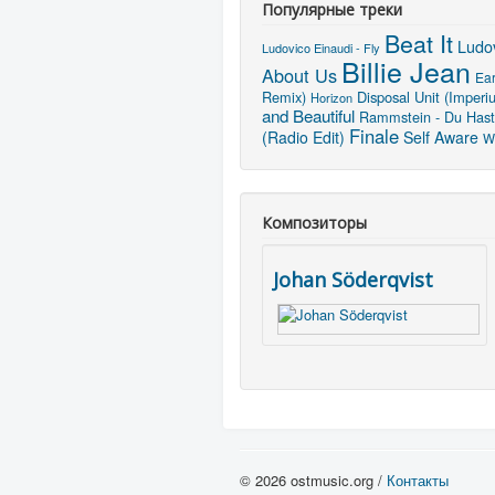
Популярные треки
Beat It
Ludov
Ludovico Einaudi - Fly
Billie Jean
About Us
Ea
Remix)
Disposal Unit (Imperi
Horizon
and Beautiful
Rammstein - Du Hast
Finale
(Radio Edit)
Self Aware
W
Композиторы
Johan Söderqvist
© 2026 ostmusic.org /
Контакты