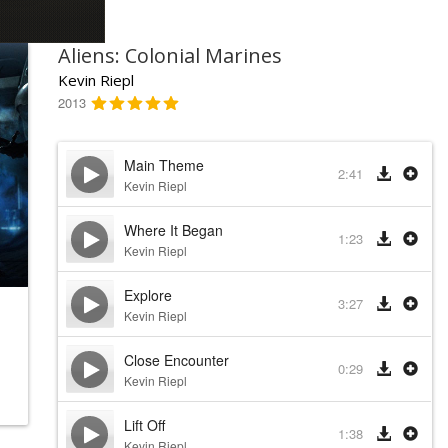
Aliens: Colonial Marines
Kevin Riepl
2013
Main Theme
2:41
Kevin Riepl
Where It Began
1:23
Kevin Riepl
Explore
3:27
Kevin Riepl
Close Encounter
0:29
Kevin Riepl
Lift Off
1:38
Kevin Riepl