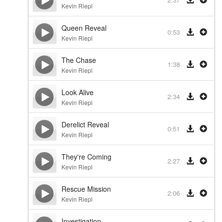
Kevin Riepl
Queen Reveal
0:53
Kevin Riepl
The Chase
1:38
Kevin Riepl
Look Alive
2:34
Kevin Riepl
Derelict Reveal
0:51
Kevin Riepl
They're Coming
2:27
Kevin Riepl
Rescue Mission
2:06
Kevin Riepl
Investigation