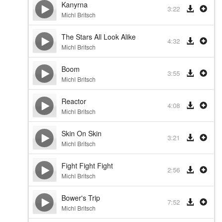
Kanyrna
3:22
Michl Britsch
The Stars All Look Alike
4:32
Michl Britsch
Boom
3:55
Michl Britsch
Reactor
4:08
Michl Britsch
Skin On Skin
3:21
Michl Britsch
Fight Fight Fight
2:56
Michl Britsch
Bower's Trip
7:52
Michl Britsch