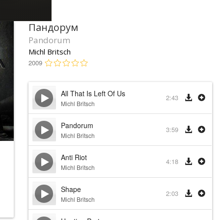
Пандорум
Pandorum
Michl Britsch
2009
All That Is Left Of Us
2:43
Michl Britsch
Pandorum
3:59
Michl Britsch
Anti Riot
4:18
Michl Britsch
Shape
2:03
Michl Britsch