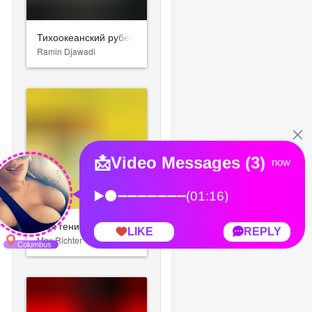
Тихоокеанский рубеж
Ramin Djawadi
Моя гениальная подруга
Max Richter