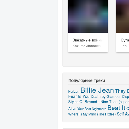
Звёздные войны: Видения. Д
Суп
Kazuma Jinnouchi
Leo 
Популярные треки
Billie Jean
They D
Horizon
Fear Is You
Death by Glamour
Disp
Styles Of Beyond - Nine Thou (super
Beat It
Alive
C
Your Best Nightmare
Self A
Where Is My Mind (The Pixies)