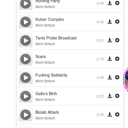
Hunting Party
2:48
Michl Britsch
Kulzer Complex
4:40
Michl Britsch
Tanis Probe Broadcast
2:01
Michl Britsch
Scars
2:19
Michl Britsch
Fucking Solidarity
3:28
Michl Britsch
Gallo's Birth
2:22
Michl Britsch
Biolab Attack
2:25
Michl Britsch