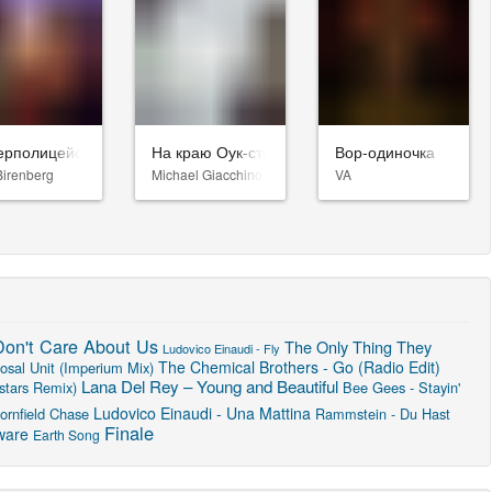
евятый джедай
ерполицейские 3
На краю Оук-стрит
Вор-одиночка
Birenberg
Michael Giacchino
VA
on't Care About Us
The Only Thing They
Ludovico Einaudi - Fly
The Chemical Brothers - Go (Radio Edit)
osal Unit (Imperium Mix)
Lana Del Rey – Young and Beautiful
stars Remix)
Bee Gees - Stayin'
Ludovico Einaudi - Una Mattina
ornfield Chase
Rammstein - Du Hast
Finale
ware
Earth Song