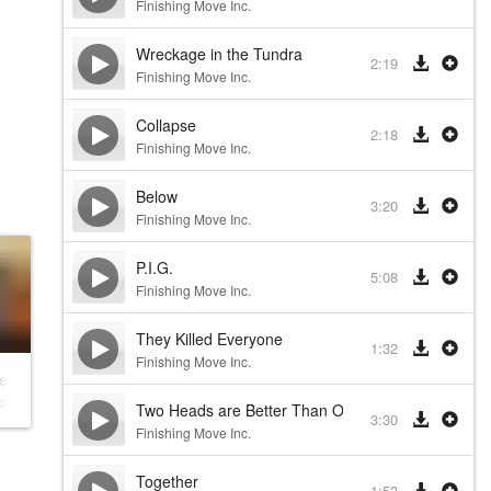
Finishing Move Inc.
Wreckage in the Tundra
2:19
Finishing Move Inc.
Collapse
2:18
Finishing Move Inc.
Below
3:20
Finishing Move Inc.
P.I.G.
5:08
Finishing Move Inc.
They Killed Everyone
1:32
Finishing Move Inc.
e Dark Ages
ove Inc.
Two Heads are Better Than One
3:30
Finishing Move Inc.
Together
1:53