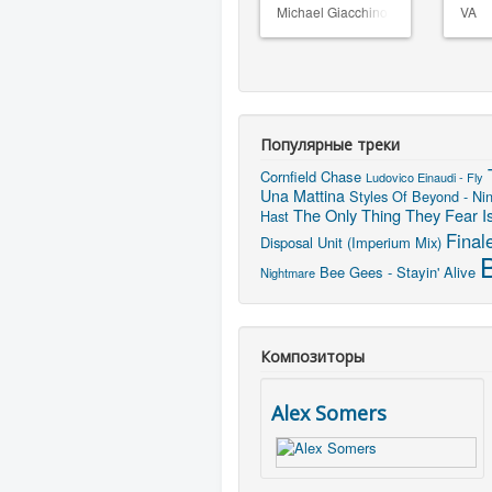
Michael Giacchino
VA
Популярные треки
Cornfield Chase
Ludovico Einaudi - Fly
Una Mattina
Styles Of Beyond - Ni
The Only Thing They Fear I
Hast
Final
Disposal Unit (Imperium Mix)
B
Bee Gees - Stayin' Alive
Nightmare
Композиторы
Alex Somers