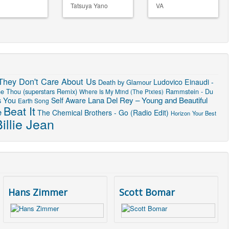
Tatsuya Yano
VA
They Don't Care About Us
Ludovico Einaudi -
Death by Glamour
ne Thou (superstars Remix)
Rammstein - Du
Where Is My Mind (The Pixies)
s You
Lana Del Rey – Young and Beautiful
Self Aware
Earth Song
Beat It
e
The Chemical Brothers - Go (Radio Edit)
Horizon
Your Best
illie Jean
Hans Zimmer
Scott Bomar