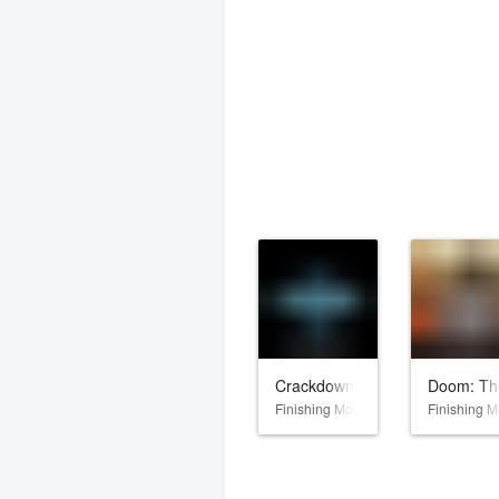
Crackdown 3
Doom: Th
Finishing Move Inc.
Finishing M