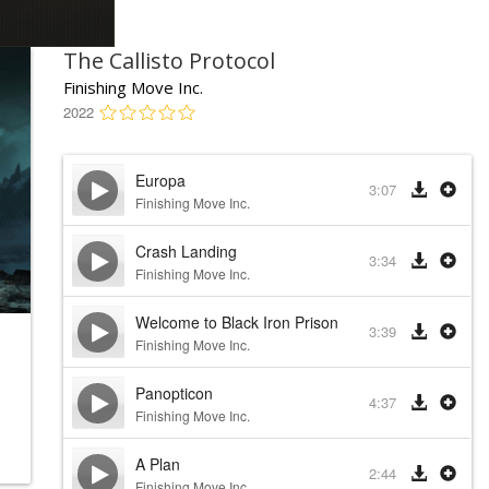
The Callisto Protocol
Finishing Move Inc.
2022
Europa
3:07
Finishing Move Inc.
Crash Landing
3:34
Finishing Move Inc.
Welcome to Black Iron Prison
3:39
Finishing Move Inc.
Panopticon
4:37
Finishing Move Inc.
A Plan
2:44
Finishing Move Inc.