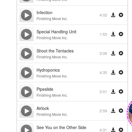
Infection
4:02
Finishing Move Inc.
Special Handling Unit
1:53
Finishing Move Inc.
Shoot the Tentacles
3:06
Finishing Move Inc.
Hydroponics
4:35
Finishing Move Inc.
Pipeslide
3:01
Finishing Move Inc.
Airlock
2:59
Finishing Move Inc.
See You on the Other Side
4:31