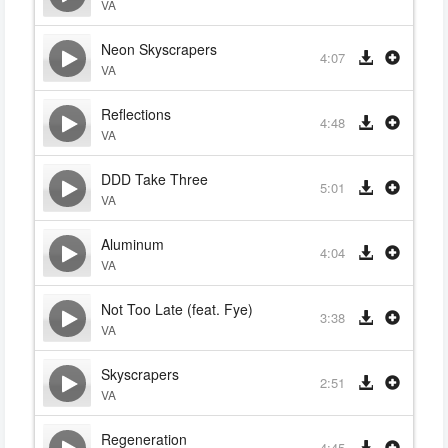
VA
Neon Skyscrapers
4:07
VA
Reflections
4:48
VA
DDD Take Three
5:01
VA
Aluminum
4:04
VA
Not Too Late (feat. Fye)
3:38
VA
Skyscrapers
2:51
VA
Regeneration
4:45