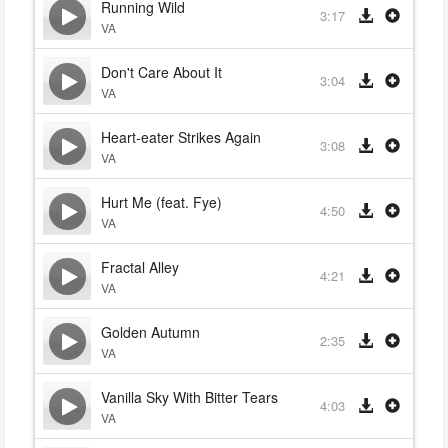
Running Wild
3:17
VA
Don't Care About It
3:04
VA
Heart-eater Strikes Again
3:08
VA
Hurt Me (feat. Fye)
4:50
VA
Fractal Alley
4:21
VA
Golden Autumn
2:35
VA
Vanilla Sky With Bitter Tears
4:03
VA