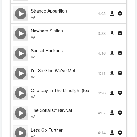
Strange Apparition
4:02
VA
Nowhere Station
3:23
VA
Sunset Horizons
4:46
VA
I'm So Glad We've Met
4:11
VA
One Day In The Limelight (feat. Fye)
4:26
VA
The Spiral Of Revival
4:07
VA
Let's Go Further
4:14
VA