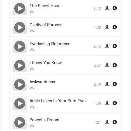
The Finest Hour
3:13
VA
Clarity of Purpose
4:39
VA
Everlasting Reference
2:15
VA
I Know You Know
2:57
VA
Awkwardness
2:46
VA
Arctic Lakes In Your Pure Eyes
4:56
VA
Peaceful Dream
4:21
VA