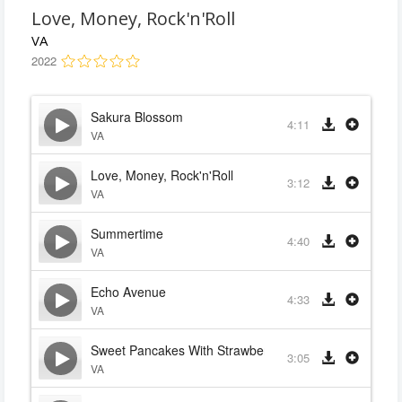
Love, Money, Rock'n'Roll
VA
2022
Sakura Blossom
4:11
VA
Love, Money, Rock'n'Roll
3:12
VA
Summertime
4:40
VA
Echo Avenue
4:33
VA
Sweet Pancakes With Strawberry Jam
3:05
VA