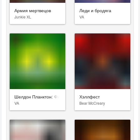
Армия мертвецов
Леди и бродяга
Junkie XL
VA
Шелдон Планктон: Фильм
Хэллфест
VA
Bear McCreary