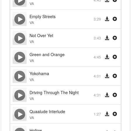
VA
Empty Streets
3:29
VA
Not Over Yet
3:43
VA
Green and Orange
4:45
VA
Yokohama
4:01
VA
Driving Through The Night
4:31
VA
Quaalude Interlude
1:27
VA
Hollow