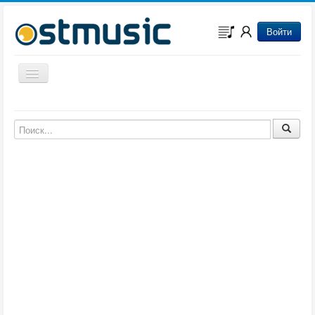
Войти
Включить/выключить навигацию
Музыка из игр
Музыка из фильмов
Музыка из мультфильмов
Музыка из сериалов
Музыка из аниме