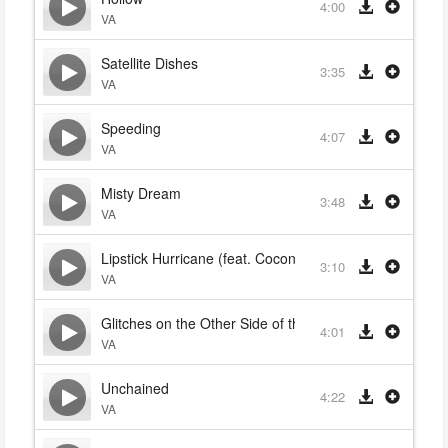
4:00
VA
Satellite Dishes
3:35
VA
Speeding
4:07
VA
Misty Dream
3:48
VA
Lipstick Hurricane (feat. Coconut Dog)
3:10
VA
Glitches on the Other Side of the Rainbow
4:01
VA
Unchained
4:22
VA