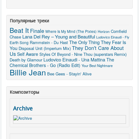
Популярные треки
Beat It
Finale
Cornfield
Where Is My Mind (The Pixies)
Horizon
Lana Del Rey – Young and Beautiful
Chase
Ludovico Einaudi - Fly
The Only Thing They Fear Is
Rammstein - Du Hast
Earth Song
They Don't Care About
You
Disposal Unit (Imperium Mix)
Us
Self Aware
Styles Of Beyond - Nine Thou (superstars Remix)
Ludovico Einaudi - Una Mattina
The
Death by Glamour
Chemical Brothers - Go (Radio Edit)
Your Best Nightmare
Billie Jean
Bee Gees - Stayin' Alive
Композиторы
Archive