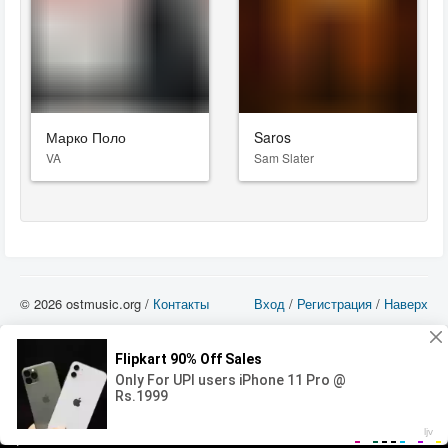
Марко Поло
Saros
VA
Sam Slater
© 2026 ostmusic.org /
Контакты
Вход
/
Регистрация
/
Наверх
Все аудио материалы являются собственностью их изготовителя (владельца
прав) и охраняются Законом «Об авторском праве и смежных правах». Вы
можете использовать такие материалы только в том в случае, если
использование производится с ознакомительными целями - для прочих целей
вы должны приобрести лицензионную запись.
00:00
00:00
Error loading media: File could not be played