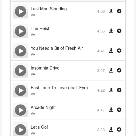
Last Man Standing
4:06
VA
The Heist
4:56
VA
You Need a Bit of Fresh Air
4:41
VA
Insomnia Drive
3:07
VA
Fast Lane To Love (feat. Fye)
4:22
VA
Arcade Night
4:17
VA
Let's Go!
3:33
VA