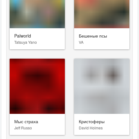
Palworld
Бешеные псы
Tatsuya Yano
VA
Мыс страха
Кристоферы
Jeff Russo
David Holmes