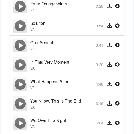
Enter Omegashima
3:25
VA
Solution
3:54
VA
Ono-Sendai
3:41
VA
In This Very Moment
3:30
VA
What Happens After
4:48
VA
You Know, This Is The End
3:16
VA
We Own The Night
5:04
VA