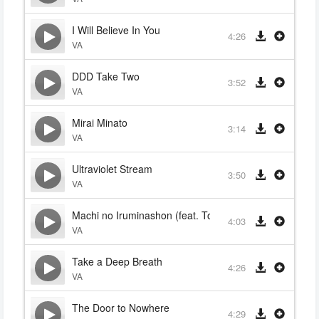
I Will Believe In You
4:26
VA
DDD Take Two
3:52
VA
Mirai Minato
3:14
VA
Ultraviolet Stream
3:50
VA
Machi no Iruminashon (feat. Tokyo Rider & Camellia)
4:03
VA
Take a Deep Breath
4:26
VA
The Door to Nowhere
4:29