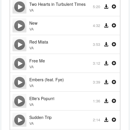
Two Hearts in Turbulent Times
5:20
VA
New
4:32
VA
Red Miata
3:53
VA
Free Me
3:12
VA
Embers (feat. Fye)
3:39
VA
Ellie's Popurri
1:36
VA
Sudden Trip
2:14
VA