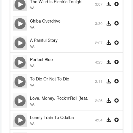
The Wind Is Electric Tonight
3:07
VA
Chiba Overdrive
3:30
VA
A Painful Story
2:07
VA
Perfect Blue
4:23
VA
To Die Or Not To Die
2:11
VA
Love, Money, Rock'n'Roll (feat. Coconut Dog)
2:26
VA
Lonely Train To Odaiba
4:34
VA