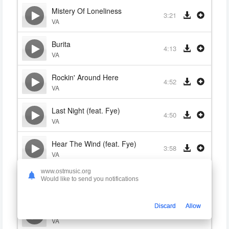
Mistery Of Loneliness
3:21
VA
Burita
4:13
VA
Rockin' Around Here
4:52
VA
Last Night (feat. Fye)
4:50
VA
Hear The Wind (feat. Fye)
3:58
VA
www.ostmusic.org
While City Sleeps
Would like to send you notifications
4:24
VA
Discard
Allow
Thoughts And Time
3:45
VA