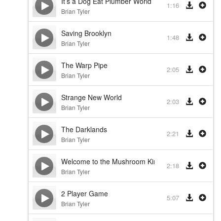
It’s a Dog Eat Plumber World
1:16
Brian Tyler
Saving Brooklyn
1:48
Brian Tyler
The Warp Pipe
2:05
Brian Tyler
Strange New World
2:03
Brian Tyler
The Darklands
2:21
Brian Tyler
Welcome to the Mushroom Kingdom
2:18
Brian Tyler
2 Player Game
5:07
Brian Tyler