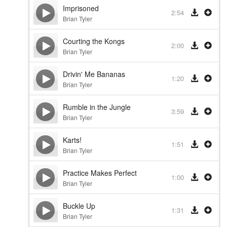
Imprisoned
2:54
Brian Tyler
Courting the Kongs
2:00
Brian Tyler
Drivin' Me Bananas
1:20
Brian Tyler
Rumble in the Jungle
3:59
Brian Tyler
Karts!
1:51
Brian Tyler
Practice Makes Perfect
1:00
Brian Tyler
Buckle Up
1:31
Brian Tyler