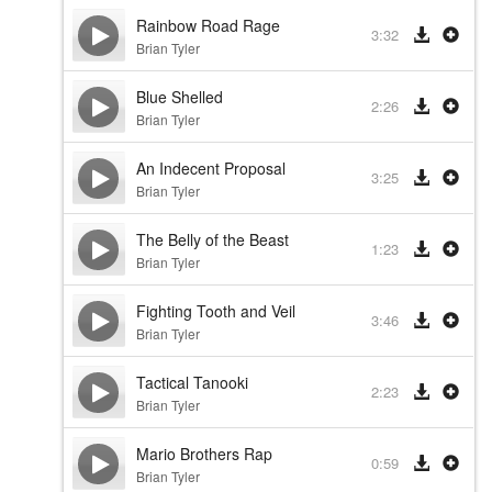
Rainbow Road Rage
3:32
Brian Tyler
Blue Shelled
2:26
Brian Tyler
An Indecent Proposal
3:25
Brian Tyler
The Belly of the Beast
1:23
Brian Tyler
Fighting Tooth and Veil
3:46
Brian Tyler
Tactical Tanooki
2:23
Brian Tyler
Mario Brothers Rap
0:59
Brian Tyler