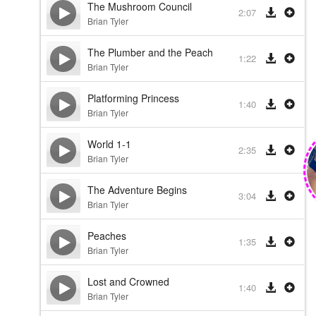
The Mushroom Council
2:07
Brian Tyler
The Plumber and the Peach
1:22
Brian Tyler
Platforming Princess
1:40
Brian Tyler
World 1-1
2:35
Brian Tyler
The Adventure Begins
3:04
Brian Tyler
Peaches
1:35
Brian Tyler
Lost and Crowned
1:40
Brian Tyler