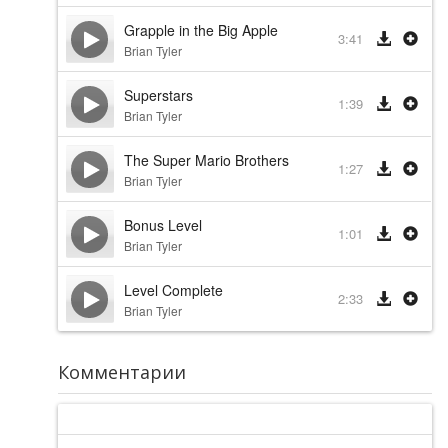
Grapple in the Big Apple
3:41
Brian Tyler
Superstars
1:39
Brian Tyler
The Super Mario Brothers
1:27
Brian Tyler
Bonus Level
1:01
Brian Tyler
Level Complete
2:33
Brian Tyler
Комментарии