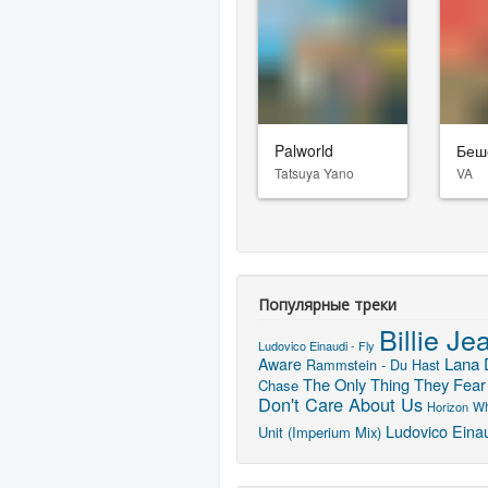
Palworld
Беш
Tatsuya Yano
VA
Популярные треки
Billie Je
Ludovico Einaudi - Fly
Lana 
Aware
Rammstein - Du Hast
The Only Thing They Fear
Chase
Don't Care About Us
Horizon
Wh
Ludovico Einau
Unit (Imperium Mix)