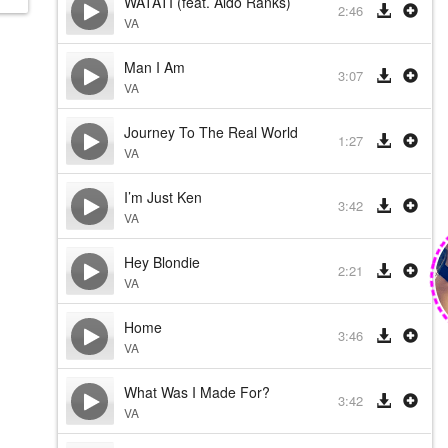
WATATI (feat. Aldo Ranks)
2:46
VA
Man I Am
3:07
VA
Journey To The Real World
1:27
VA
I’m Just Ken
3:42
VA
Hey Blondie
2:21
VA
Home
3:46
VA
What Was I Made For?
3:42
VA