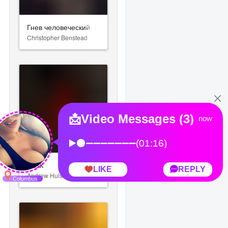
Гнев человеческий
Christopher Benstead
Dusk
Andrew Hulshult