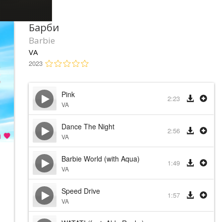
Барби
Barbie
VA
2023
Pink
2:23
VA
Dance The Night
2:56
VA
Barbie World (with Aqua)
1:49
VA
Speed Drive
1:57
VA