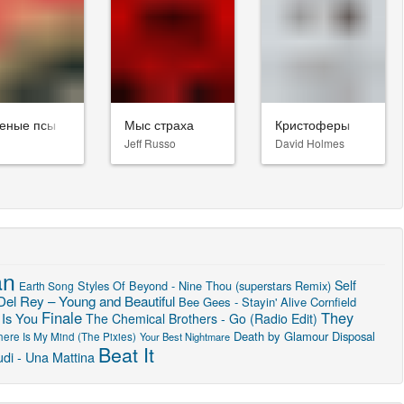
еные псы
Мыс страха
Кристоферы
Jeff Russo
David Holmes
an
Self
Styles Of Beyond - Nine Thou (superstars Remix)
Earth Song
Del Rey – Young and Beautiful
Bee Gees - Stayin' Alive
Cornfield
Finale
They
 Is You
The Chemical Brothers - Go (Radio Edit)
Death by Glamour
Disposal
ere Is My Mind (The Pixies)
Your Best Nightmare
Beat It
di - Una Mattina