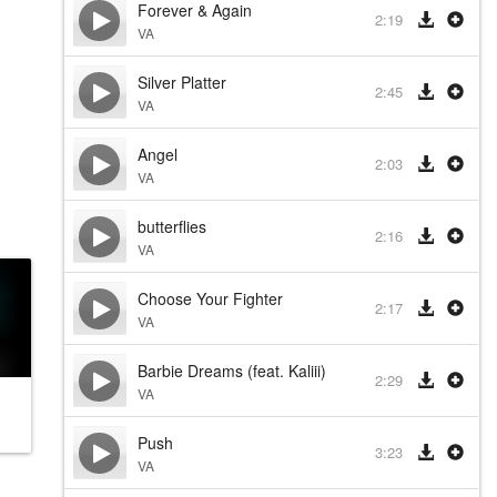
Forever & Again
2:19
VA
Silver Platter
2:45
VA
Angel
2:03
VA
butterflies
2:16
VA
Choose Your Fighter
2:17
VA
Barbie Dreams (feat. Kaliii)
2:29
VA
Push
3:23
VA