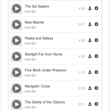
The Sol System
4:38
Inon Zur
New Atlantis
3:57
Inon Zur
Peaks and Valleys
4:28
Inon Zur
Starlight Far from Home
4:36
Inon Zur
Fine Work Under Pressure
1:15
Inon Zur
Navigator Corps
2:23
Inon Zur
The Safety of the Citizens
3:51
Inon Zur