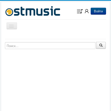
Войти
Включить/выключить навигацию
Музыка из игр
Музыка из фильмов
Музыка из мультфильмов
Музыка из сериалов
Музыка из аниме