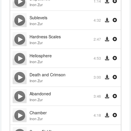
1:14
Inon Zur
Sublevels
4:32
Inon Zur
Hardness Scales
2:47
Inon Zur
Heliosphere
4:53
Inon Zur
Death and Crimson
3:00
Inon Zur
Abandoned
3:46
Inon Zur
Chamber
4:18
Inon Zur