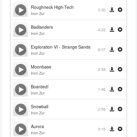
Roughneck High-Tech
3:30
Inon Zur
Badlanders
4:22
Inon Zur
Exploration VI - Strange Sands
9:37
Inon Zur
Moonbase
2:58
Inon Zur
Boarded!
1:46
Inon Zur
Snowball
2:59
Inon Zur
Aurora
3:16
Inon Zur