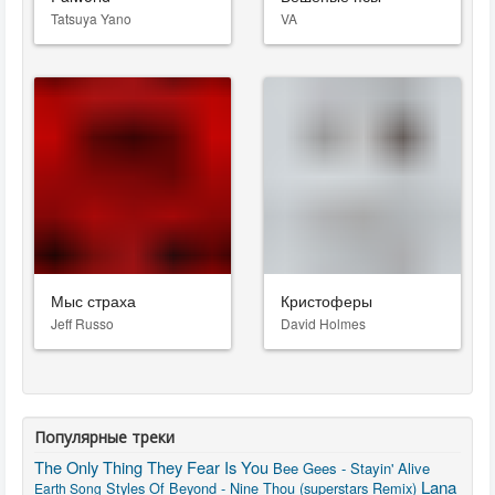
Tatsuya Yano
VA
Мыс страха
Кристоферы
Jeff Russo
David Holmes
Популярные треки
The Only Thing They Fear Is You
Bee Gees - Stayin' Alive
Lana
Styles Of Beyond - Nine Thou (superstars Remix)
Earth Song