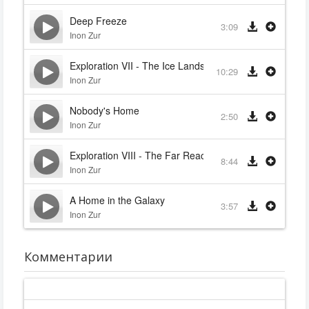
Deep Freeze
3:09
Inon Zur
Exploration VII - The Ice Lands
10:29
Inon Zur
Nobody's Home
2:50
Inon Zur
Exploration VIII - The Far Reaches
8:44
Inon Zur
A Home in the Galaxy
3:57
Inon Zur
Комментарии