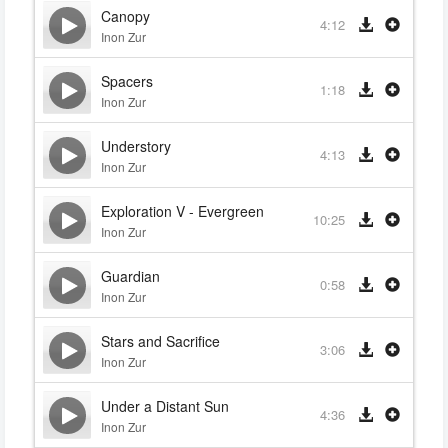
Canopy
4:12
Inon Zur
Spacers
1:18
Inon Zur
Understory
4:13
Inon Zur
Exploration V - Evergreen
10:25
Inon Zur
Guardian
0:58
Inon Zur
Stars and Sacrifice
3:06
Inon Zur
Under a Distant Sun
4:36
Inon Zur