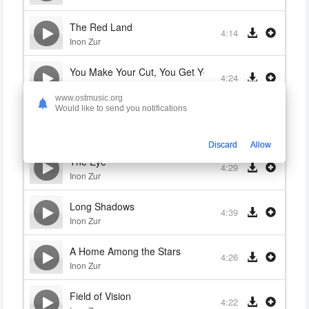
The Red Land
4:14
Inon Zur
You Make Your Cut, You Get Your Cut
4:24
Inon Zur
www.ostmusic.org
Would like to send you notifications
Cutthroats
3:49
Inon Zur
Discard
Allow
The Eye
4:29
Inon Zur
Long Shadows
4:39
Inon Zur
A Home Among the Stars
4:26
Inon Zur
Field of Vision
4:22