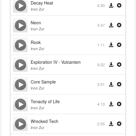
Decay Heat
4:30
Inon Zur
Neon
3:47
Inon Zur
Rook
1:11
Inon Zur
Exploration IV - Vulcanism
9:22
Inon Zur
Core Sample
3:51
Inon Zur
Tenacity of Life
4:13
Inon Zur
Wrecked Tech
2:55
Inon Zur