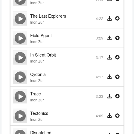
Inon Zur
The Last Explorers
4:22
Inon Zur
Field Agent
3:29
Inon Zur
In Silent Orbit
3:17
Inon Zur
Cydonia
4:17
Inon Zur
Trace
3:23
Inon Zur
Tectonics
4:09
Inon Zur
Dispatched