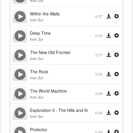
Inon Zur
Within the Walls
4:37
Inon Zur
Deep Time
2:54
Inon Zur
The New Old Frontier
3:27
Inon Zur
The Rock
3:52
Inon Zur
The World Machine
4:09
Inon Zur
Exploration II - The Hills and the Mountains
8:48
Inon Zur
Protector
0:45