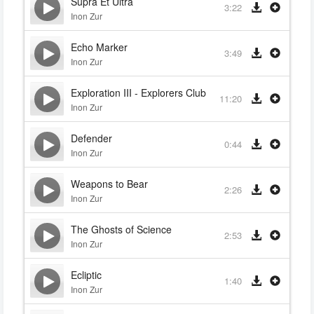
Supra Et Ultra
3:22
Inon Zur
Echo Marker
3:49
Inon Zur
Exploration III - Explorers Club
11:20
Inon Zur
Defender
0:44
Inon Zur
Weapons to Bear
2:26
Inon Zur
The Ghosts of Science
2:53
Inon Zur
Ecliptic
1:40
Inon Zur