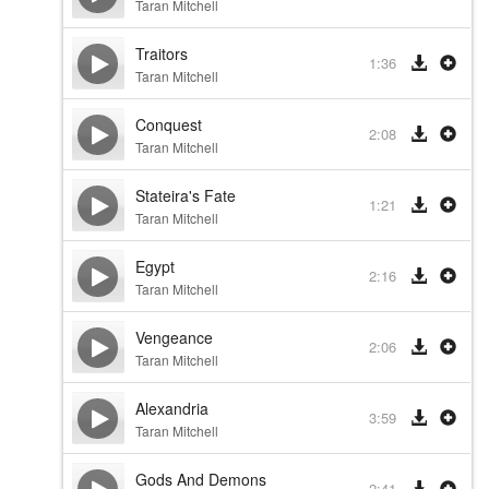
Taran Mitchell
Traitors
1:36
Taran Mitchell
Conquest
2:08
Taran Mitchell
Stateira's Fate
1:21
Taran Mitchell
Egypt
2:16
Taran Mitchell
Vengeance
2:06
Taran Mitchell
Alexandria
3:59
Taran Mitchell
Gods And Demons
2:41