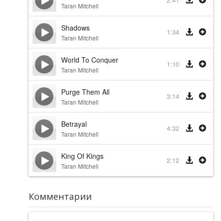
Taran Mitchell
Shadows
1:34
Taran Mitchell
World To Conquer
1:10
Taran Mitchell
Purge Them All
3:14
Taran Mitchell
Betrayal
4:32
Taran Mitchell
King Of Kings
2:12
Taran Mitchell
Комментарии