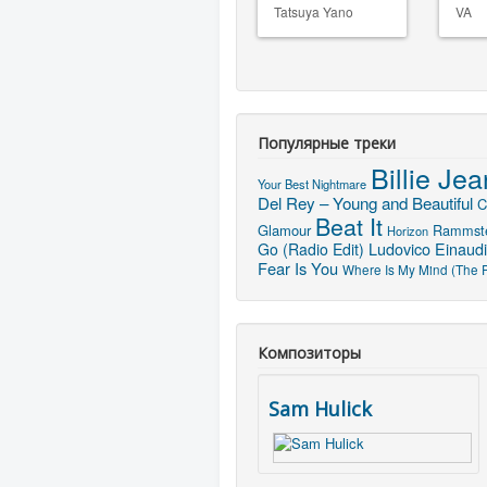
Tatsuya Yano
VA
Популярные треки
Billie Jea
Your Best Nightmare
Del Rey – Young and Beautiful
C
Beat It
Glamour
Rammste
Horizon
Ludovico Einaudi
Go (Radio Edit)
Fear Is You
Where Is My Mind (The P
Композиторы
Sam Hulick