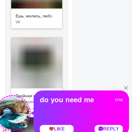
Ешь, молись, люби
VA
Тройная граница
Disasterpeace (Rich Vreeland)