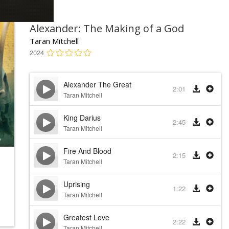
Alexander: The Making of a God
Taran Mitchell
2024
Alexander The Great
2:01
Taran Mitchell
King Darius
2:45
Taran Mitchell
Fire And Blood
2:15
Taran Mitchell
Uprising
1:22
Taran Mitchell
Greatest Love
2:22
Taran Mitchell