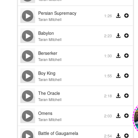
Persian Supremacy
1:26
Taran Mitchell
Babylon
2:23
Taran Mitchell
Berserker
1:30
Taran Mitchell
Boy King
1:55
Taran Mitchell
The Oracle
2:18
Taran Mitchell
Omens
2:03
Taran Mitchell
Battle of Gaugamela
2:54