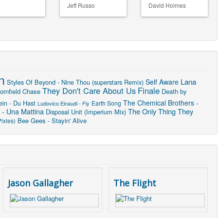
Jeff Russo
David Holmes
n
Lana
Self Aware
Styles Of Beyond - Nine Thou (superstars Remix)
They Don't Care About Us
Finale
ornfield Chase
Death by
The Chemical Brothers -
in - Du Hast
Earth Song
Ludovico Einaudi - Fly
 - Una Mattina
The Only Thing They
Disposal Unit (Imperium Mix)
Bee Gees - Stayin' Alive
ixies)
Jason Gallagher
The Flight