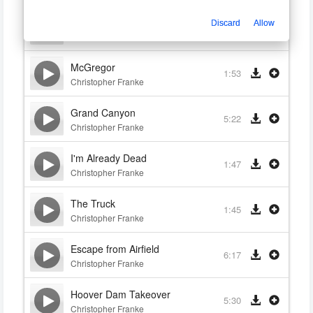
Unisols on Fire
Discard
Allow
2:40
Christopher Franke
McGregor
1:53
Christopher Franke
Grand Canyon
5:22
Christopher Franke
I'm Already Dead
1:47
Christopher Franke
The Truck
1:45
Christopher Franke
Escape from Airfield
6:17
Christopher Franke
Hoover Dam Takeover
5:30
Christopher Franke