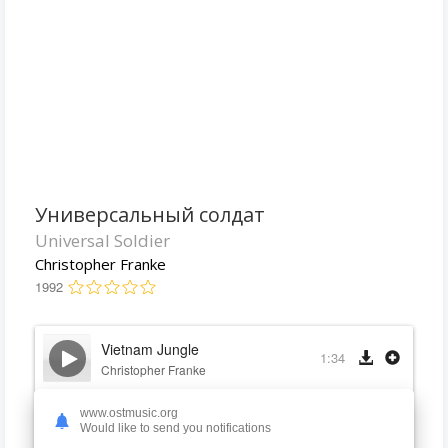
Универсальный солдат
Universal Soldier
Christopher Franke
1992
Vietnam Jungle
1:34
Christopher Franke
The Explosion
www.ostmusic.org
1:41
Would like to send you notifications
Christopher Franke