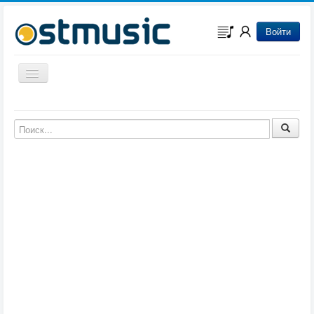
Войти
Включить/выключить навигацию
Музыка из игр
Музыка из фильмов
Музыка из мультфильмов
Музыка из сериалов
Музыка из аниме