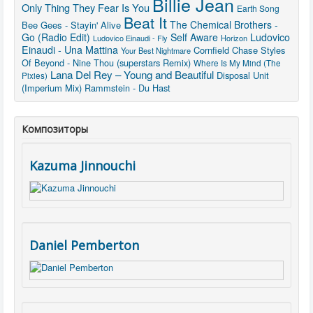
Billie Jean
Only Thing They Fear Is You
Earth Song
Beat It
The Chemical Brothers -
Bee Gees - Stayin' Alive
Go (Radio Edit)
Self Aware
Ludovico
Ludovico Einaudi - Fly
Horizon
Einaudi - Una Mattina
Cornfield Chase
Styles
Your Best Nightmare
Of Beyond - Nine Thou (superstars Remix)
Where Is My Mind (The
Lana Del Rey – Young and Beautiful
Disposal Unit
Pixies)
(Imperium Mix)
Rammstein - Du Hast
Композиторы
Kazuma Jinnouchi
Daniel Pemberton