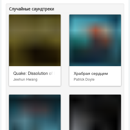
Случайные саундтреки
Quake: Dissolution of Eternity
Храбрая сердцем
Jeehun Hwang
Patrick Doyle