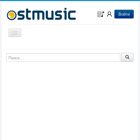
Войти
Включить/выключить навигацию
Музыка из игр
Музыка из фильмов
Музыка из мультфильмов
Музыка из сериалов
Музыка из аниме