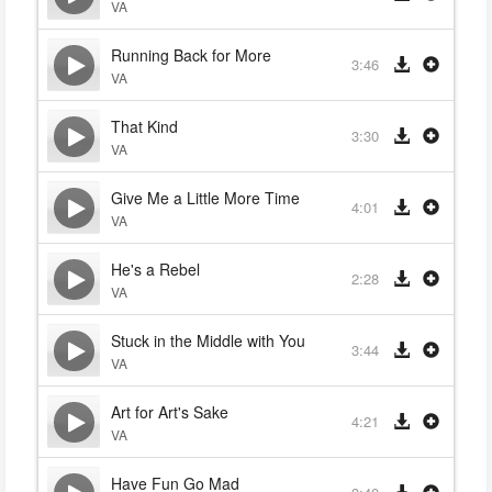
VA
Running Back for More
3:46
VA
That Kind
3:30
VA
Give Me a Little More Time
4:01
VA
He's a Rebel
2:28
VA
Stuck in the Middle with You
3:44
VA
Art for Art's Sake
4:21
VA
Have Fun Go Mad