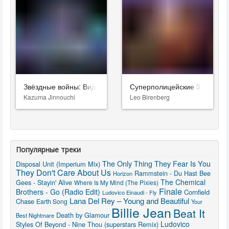
Звёздные войны: Видения. Девятый джедай
Суперполицейские 3
Kazuma Jinnouchi
Leo Birenberg
Популярные треки
The Only Thing They Fear Is You
Disposal Unit (Imperium Mix)
They Don't Care About Us
Rammstein - Du Hast
Bee
Horizon
The Chemical
Gees - Stayin' Alive
Where Is My Mind (The Pixies)
Finale
Brothers - Go (Radio Edit)
Cornfield
Ludovico Einaudi - Fly
Lana Del Rey – Young and Beautiful
Chase
Earth Song
Your
Billie Jean
Beat It
Death by Glamour
Best Nightmare
Ludovico
Styles Of Beyond - Nine Thou (superstars Remix)