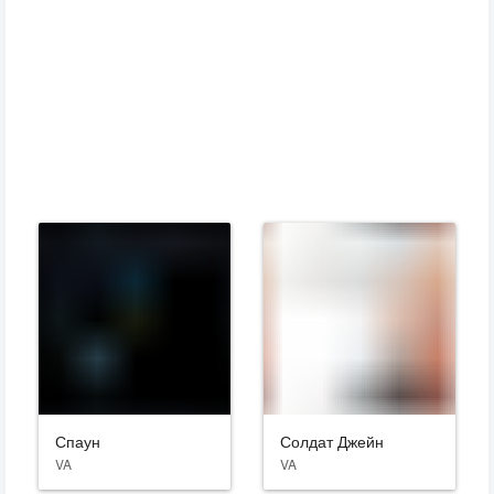
Спаун
Солдат Джейн
VA
VA