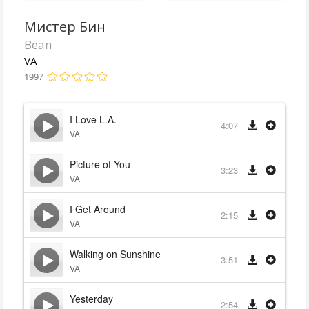
Мистер Бин
Bean
VA
1997
I Love L.A.
4:07
VA
Picture of You
3:23
VA
I Get Around
2:15
VA
Walking on Sunshine
3:51
VA
Yesterday
2:54