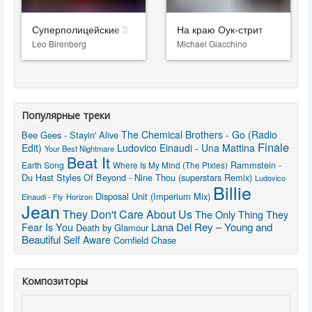
Суперполицейские 3
На краю Оук-стрит
Leo Birenberg
Michael Giacchino
Популярные треки
The Chemical Brothers - Go (Radio
Bee Gees - Stayin' Alive
Finale
Edit)
Ludovico Einaudi - Una Mattina
Your Best Nightmare
Beat It
Rammstein -
Earth Song
Where Is My Mind (The Pixies)
Du Hast
Styles Of Beyond - Nine Thou (superstars Remix)
Ludovico
Billie
Disposal Unit (Imperium Mix)
Einaudi - Fly
Horizon
Jean
They Don't Care About Us
The Only Thing They
Fear Is You
Lana Del Rey – Young and
Death by Glamour
Beautiful
Self Aware
Cornfield Chase
Композиторы