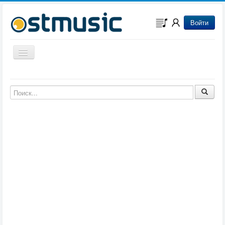
Войти
Включить/выключить навигацию
Музыка из игр
Музыка из фильмов
Музыка из мультфильмов
Музыка из сериалов
Музыка из аниме