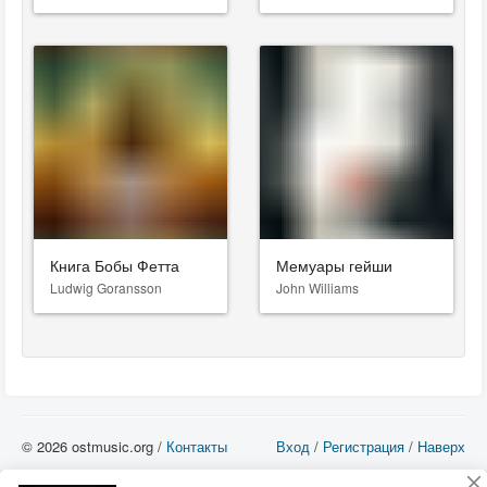
Книга Бобы Фетта
Мемуары гейши
Ludwig Goransson
John Williams
© 2026 ostmusic.org /
Контакты
Вход
/
Регистрация
/
Наверх
Все аудио материалы являются собственностью их изготовителя (владельца