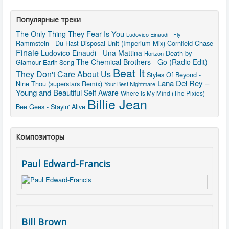
Популярные треки
The Only Thing They Fear Is You
Ludovico Einaudi - Fly
Rammstein - Du Hast
Disposal Unit (Imperium Mix)
Cornfield Chase
Finale
Ludovico Einaudi - Una Mattina
Death by
Horizon
The Chemical Brothers - Go (Radio Edit)
Glamour
Earth Song
Beat It
They Don't Care About Us
Styles Of Beyond -
Lana Del Rey –
Nine Thou (superstars Remix)
Your Best Nightmare
Young and Beautiful
Self Aware
Where Is My Mind (The Pixies)
Billie Jean
Bee Gees - Stayin' Alive
Композиторы
Paul Edward-Francis
Bill Brown