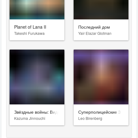
Planet of Lana II
Последний дом
Takeshi Furukawa
Yair Elazar Glotman
Звёздные войны: Видения. Девятый джедай
Суперполицейские 3
Kazuma Jinnouchi
Leo Birenberg