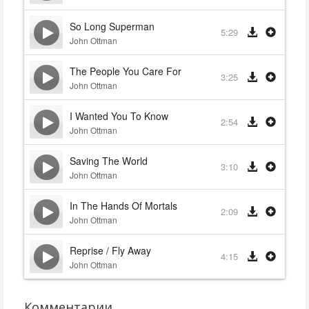
So Long Superman
5:29
John Ottman
The People You Care For
3:25
John Ottman
I Wanted You To Know
2:54
John Ottman
Saving The World
3:10
John Ottman
In The Hands Of Mortals
2:09
John Ottman
Reprise / Fly Away
4:15
John Ottman
Комментарии