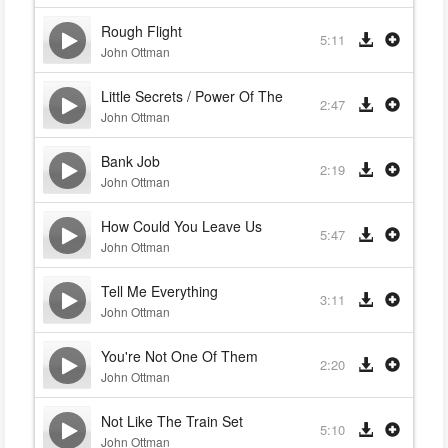
Rough Flight
5:11
John Ottman
Little Secrets / Power Of The
2:47
John Ottman
Bank Job
2:19
John Ottman
How Could You Leave Us
5:47
John Ottman
Tell Me Everything
3:11
John Ottman
You're Not One Of Them
2:20
John Ottman
Not Like The Train Set
5:10
John Ottman