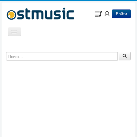
Войти
Включить/выключить навигацию
Музыка из игр
Музыка из фильмов
Музыка из мультфильмов
Музыка из сериалов
Музыка из аниме