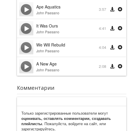
Ape Aquatics
3:57
John Paesano
It Was Ours
4:41
John Paesano
We Will Rebuild
4:04
John Paesano
A New Age
2:08
John Paesano
Комментарии
Только зарегистрированные пользователи могут
оценивать, оставлять комментарии, создавать
плейлисты
. Пожалуйста, войдите на сайт, или
зарегистрируйтесь.