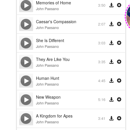
Memories of Home
3:50
John Paesano
Caesar's Compassion
2:07
John Paesano
She Is Different
3:03
John Paesano
They Are Like You
3:35
John Paesano
Human Hunt
4:45
John Paesano
New Weapon
5:16
John Paesano
A Kingdom for Apes
3:41
John Paesano