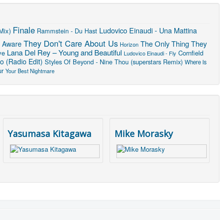
Finale
Ludovico Einaudi - Una Mattina
Mix)
Rammstein - Du Hast
They Don't Care About Us
The Only Thing They
f Aware
Horizon
Lana Del Rey – Young and Beautiful
ve
Cornfield
Ludovico Einaudi - Fly
o (Radio Edit)
Styles Of Beyond - Nine Thou (superstars Remix)
Where Is
ur
Your Best Nightmare
Yasumasa Kitagawa
Mike Morasky