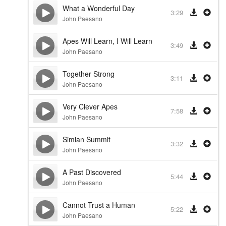
What a Wonderful Day
3:29
John Paesano
Apes Will Learn, I Will Learn
3:49
John Paesano
Together Strong
3:11
John Paesano
Very Clever Apes
7:58
John Paesano
Simian Summit
3:32
John Paesano
A Past Discovered
5:44
John Paesano
Cannot Trust a Human
5:22
John Paesano