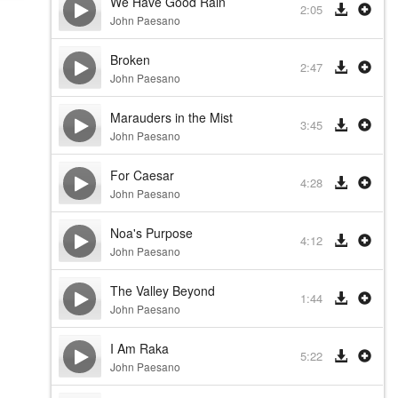
We Have Good Rain
2:05
John Paesano
Broken
2:47
John Paesano
Marauders in the Mist
3:45
John Paesano
For Caesar
4:28
John Paesano
Noa's Purpose
4:12
John Paesano
The Valley Beyond
1:44
John Paesano
I Am Raka
5:22
John Paesano