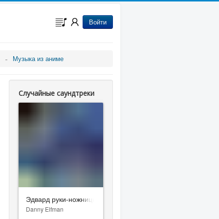
Войти
Музыка из аниме
Случайные саундтреки
Эдвард руки-ножницы
Danny Elfman