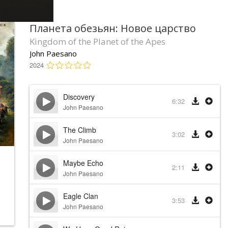
Планета обезьян: Новое царство
Kingdom of the Planet of the Apes
John Paesano
2024
Discovery
6:32
John Paesano
The Climb
3:02
John Paesano
Maybe Echo
2:11
John Paesano
Eagle Clan
3:53
John Paesano