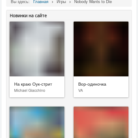
Вы здесь:
Главная
Игры
Nobody Wants to Die
Новинки на сайте
На краю Оук-стрит
Вор-одиночка
Michael Giacchino
VA