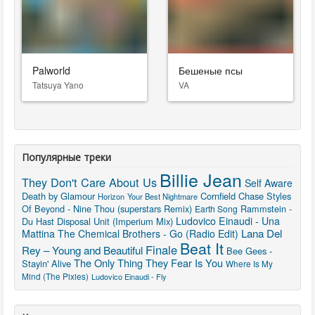
Palworld
Бешеные псы
Tatsuya Yano
VA
Популярные треки
Billie Jean
They Don't Care About Us
Self Aware
Death by Glamour
Cornfield Chase
Styles
Horizon
Your Best Nightmare
Of Beyond - Nine Thou (superstars Remix)
Rammstein -
Earth Song
Ludovico Einaudi - Una
Du Hast
Disposal Unit (Imperium Mix)
Lana Del
Mattina
The Chemical Brothers - Go (Radio Edit)
Beat It
Finale
Rey – Young and Beautiful
Bee Gees -
The Only Thing They Fear Is You
Stayin' Alive
Where Is My
Mind (The Pixies)
Ludovico Einaudi - Fly