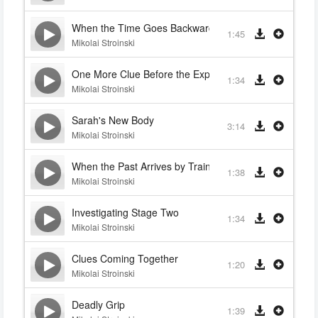
When the Time Goes Backwards
1:45
Mikolai Stroinski
One More Clue Before the Explosion
1:34
Mikolai Stroinski
Sarah's New Body
3:14
Mikolai Stroinski
When the Past Arrives by Train
1:38
Mikolai Stroinski
Investigating Stage Two
1:34
Mikolai Stroinski
Clues Coming Together
1:20
Mikolai Stroinski
Deadly Grip
1:39