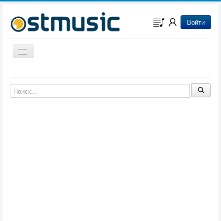
Войти
Включить/выключить навигацию
Музыка из игр
Музыка из фильмов
Музыка из мультфильмов
Музыка из сериалов
Музыка из аниме