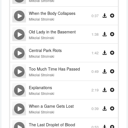
Mikolai Stroinski
When the Body Collapses
0:37
Mikolai Stroinski
Old Lady in the Basement
1:38
Mikolai Stroinski
Central Park Riots
1:42
Mikolai Stroinski
Too Much Time Has Passed
0:49
Mikolai Stroinski
Explanations
2:19
Mikolai Stroinski
When a Game Gets Lost
0:39
Mikolai Stroinski
The Last Droplet of Blood
0:53