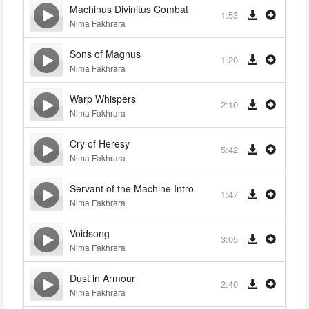
Machinus Divinitus Combat
1:53
Nima Fakhrara
Sons of Magnus
1:20
Nima Fakhrara
Warp Whispers
2:10
Nima Fakhrara
Cry of Heresy
5:42
Nima Fakhrara
Servant of the Machine Intro
1:47
Nima Fakhrara
Voidsong
3:05
Nima Fakhrara
Dust in Armour
2:40
Nima Fakhrara