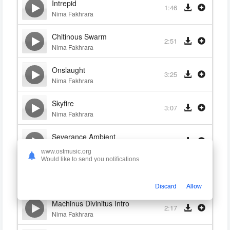
Intrepid
1:46
Nima Fakhrara
Chitinous Swarm
2:51
Nima Fakhrara
Onslaught
3:25
Nima Fakhrara
Skyfire
3:07
Nima Fakhrara
Severance Ambient
2:55
Nima Fakhrara
www.ostmusic.org
Would like to send you notifications
Severance Combat
2:46
Nima Fakhrara
Discard
Allow
Machinus Divinitus Intro
2:17
Nima Fakhrara