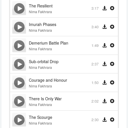
The Resilient
3:17
Nima Fakhrara
Imurah Phases
3:40
Nima Fakhrara
Demerium Battle Plan
1:49
Nima Fakhrara
Sub-orbital Drop
2:37
Nima Fakhrara
Courage and Honour
1:50
Nima Fakhrara
There Is Only War
2:02
Nima Fakhrara
The Scourge
2:30
Nima Fakhrara