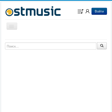
Войти
Включить/выключить навигацию
Музыка из игр
Музыка из фильмов
Музыка из мультфильмов
Музыка из сериалов
Музыка из аниме