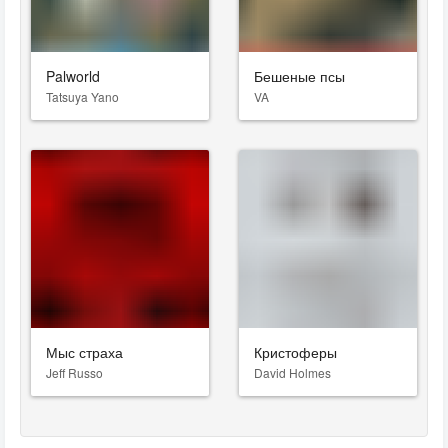
Palworld
Бешеные псы
Tatsuya Yano
VA
Мыс страха
Кристоферы
Jeff Russo
David Holmes