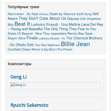
Популярные треки
Self
Rammstein - Du Hast
Death by Glamour
Earth Song
Horizon
They Don't Care About Us
Aware
Disposal Unit (Imperium
Beat It
Lana Del Rey
Ludovico Einaudi - Una Mattina
Mix)
– Young and Beautiful
The Only Thing They Fear Is You
Styles Of Beyond - Nine Thou (superstars Remix)
Bee Gees -
Finale
The Chemical Brothers
Stayin' Alive
Ludovico Einaudi - Fly
Billie Jean
- Go (Radio Edit)
Your Best Nightmare
Cornfield Chase
Where Is My Mind (The Pixies)
Композиторы
Geng Li
Ryuichi Sakamoto