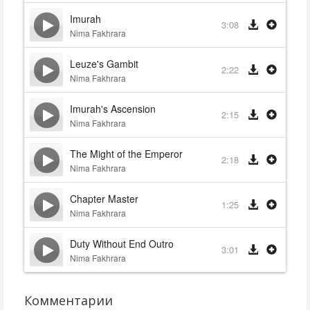
Imurah
3:08
Nima Fakhrara
Leuze's Gambit
2:22
Nima Fakhrara
Imurah's Ascension
2:15
Nima Fakhrara
The Might of the Emperor
2:18
Nima Fakhrara
Chapter Master
1:25
Nima Fakhrara
Duty Without End Outro
3:01
Nima Fakhrara
Комментарии