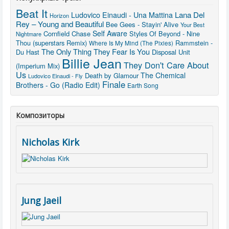
Beat It
Lana Del
Ludovico Einaudi - Una Mattina
Horizon
Rey – Young and Beautiful
Bee Gees - Stayin' Alive
Your Best
Self Aware
Cornfield Chase
Styles Of Beyond - Nine
Nightmare
Thou (superstars Remix)
Rammstein -
Where Is My Mind (The Pixies)
The Only Thing They Fear Is You
Du Hast
Disposal Unit
Billie Jean
They Don't Care About
(Imperium Mix)
Us
The Chemical
Death by Glamour
Ludovico Einaudi - Fly
Finale
Brothers - Go (Radio Edit)
Earth Song
Композиторы
Nicholas Kirk
Jung Jaeil