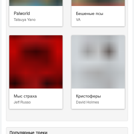
Palworld
Бешеные псы
Tatsuya Yano
VA
Мыс страха
Кристоферы
Jeff Russo
David Holmes
Популярные треки