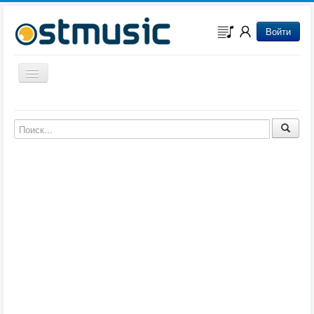
Войти
Включить/выключить навигацию
Музыка из игр
Музыка из фильмов
Музыка из мультфильмов
Музыка из сериалов
Музыка из аниме