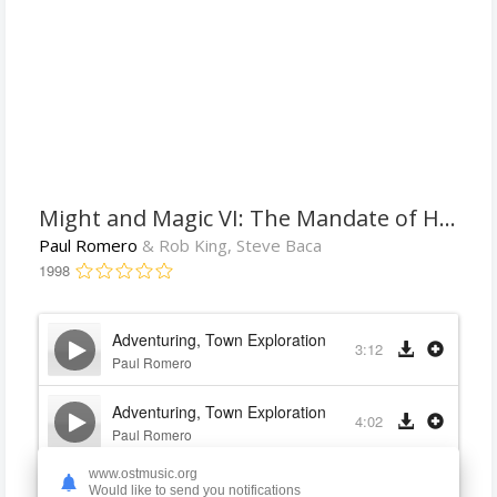
Might and Magic VI: The Mandate of Heaven
Paul Romero
& Rob King, Steve Baca
1998
Adventuring, Town Exploration 1
3:12
Paul Romero
Adventuring, Town Exploration 2
4:02
Paul Romero
www.ostmusic.org
Adventuring, Town Exploration 3
4:02
Would like to send you notifications