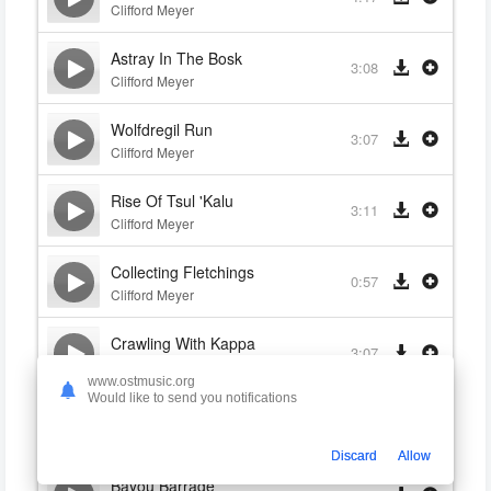
Clifford Meyer
Astray In The Bosk
3:08
Clifford Meyer
Wolfdregil Run
3:07
Clifford Meyer
Rise Of Tsul 'Kalu
3:11
Clifford Meyer
Collecting Fletchings
0:57
Clifford Meyer
Crawling With Kappa
3:07
Clifford Meyer
www.ostmusic.org
Would like to send you notifications
Owls In The Polder
3:06
Clifford Meyer
Discard
Allow
Bayou Barrage