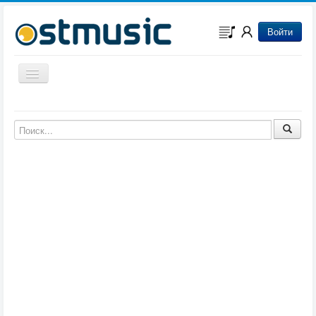
Войти
Включить/выключить навигацию
Музыка из игр
Музыка из фильмов
Музыка из мультфильмов
Музыка из сериалов
Музыка из аниме