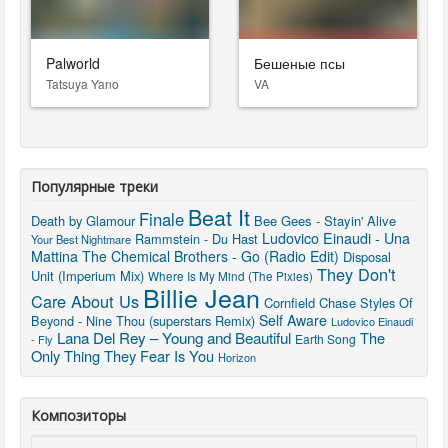
Palworld
Бешеные псы
Tatsuya Yano
VA
Популярные треки
Beat It
Finale
Death by Glamour
Bee Gees - Stayin' Alive
Ludovico Einaudi - Una
Rammstein - Du Hast
Your Best Nightmare
Mattina
The Chemical Brothers - Go (Radio Edit)
Disposal
They Don't
Unit (Imperium Mix)
Where Is My Mind (The Pixies)
Billie Jean
Care About Us
Cornfield Chase
Styles Of
Self Aware
Beyond - Nine Thou (superstars Remix)
Ludovico Einaudi
Lana Del Rey – Young and Beautiful
The
Earth Song
- Fly
Only Thing They Fear Is You
Horizon
Композиторы