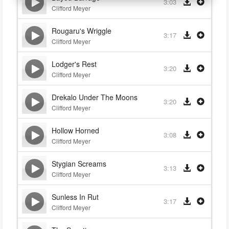
3:03
Clifford Meyer
Rougaru's Wriggle
3:17
Clifford Meyer
Lodger's Rest
3:20
Clifford Meyer
Drekalo Under The Moons
3:20
Clifford Meyer
Hollow Horned
3:08
Clifford Meyer
Stygian Screams
3:13
Clifford Meyer
Sunless In Rut
3:17
Clifford Meyer