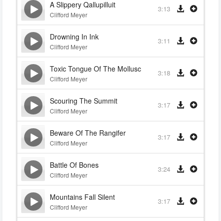
A Slippery Qallupilluit
3:13
Clifford Meyer
Drowning In Ink
3:11
Clifford Meyer
Toxic Tongue Of The Mollusc
3:18
Clifford Meyer
Scouring The Summit
3:17
Clifford Meyer
Beware Of The Rangifer
3:17
Clifford Meyer
Battle Of Bones
3:24
Clifford Meyer
Mountains Fall Silent
3:17
Clifford Meyer