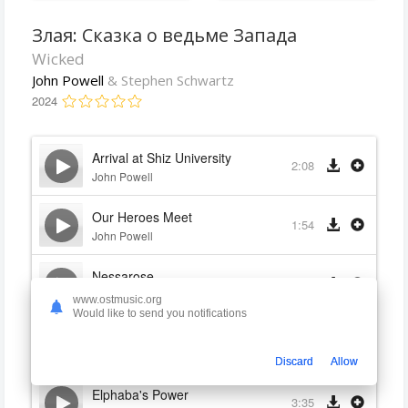
Злая: Сказка о ведьме Запада
Wicked
John Powell
& Stephen Schwartz
2024
Arrival at Shiz University
2:08
John Powell
Our Heroes Meet
1:54
John Powell
Nessarose
1:10
John Powell
www.ostmusic.org
Would like to send you notifications
Meet the Faculty
3:34
John Powell
Discard
Allow
Elphaba's Power
3:35