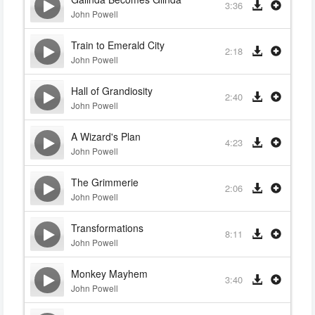
3:36
John Powell
Train to Emerald City
2:18
John Powell
Hall of Grandiosity
2:40
John Powell
A Wizard's Plan
4:23
John Powell
The Grimmerie
2:06
John Powell
Transformations
8:11
John Powell
Monkey Mayhem
3:40
John Powell