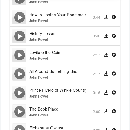
John Powell
How to Loathe Your Roommate
3:44
John Powell
History Lesson
3:46
John Powell
Levitate the Coin
2:17
John Powell
All Around Something Bad
2:17
John Powell
Prince Fiyero of Winkie Country
3:16
John Powell
The Book Place
2:00
John Powell
Elphaba at Ozdust