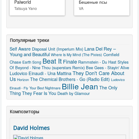
Palworld
Бешеные псы
Tatsuya Yano
VA
Популярные треки
Lana Del Rey –
Self Aware
Disposal Unit (Imperium Mix)
Young and Beautiful
Cornfield
Where Is My Mind (The Pixies)
Beat It
Finale
Chase
Rammstein - Du Hast
Styles
Earth Song
Of Beyond - Nine Thou (superstars Remix)
Bee Gees - Stayin' Alive
They Don't Care About
Ludovico Einaudi - Una Mattina
Us
The Chemical Brothers - Go (Radio Edit)
Horizon
Ludovico
Billie Jean
The Only
Einaudi - Fly
Your Best Nightmare
Thing They Fear Is You
Death by Glamour
Композиторы
David Holmes