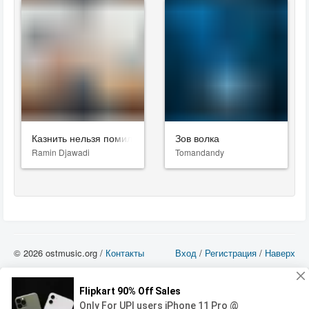
Казнить нельзя помиловать
Зов волка
Ramin Djawadi
Tomandandy
© 2026 ostmusic.org /
Контакты
Вход
/
Регистрация
/
Наверх
Все аудио материалы являются собственностью их изготовителя (владельца
прав) и охраняются Законом «Об авторском праве и смежных правах». Вы
можете использовать такие материалы только в том в случае, если