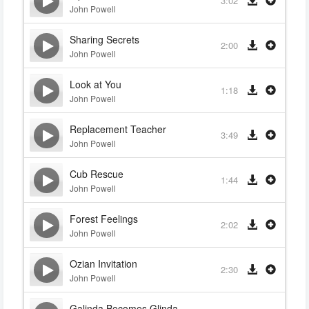
3:02
John Powell
Sharing Secrets
2:00
John Powell
Look at You
1:18
John Powell
Replacement Teacher
3:49
John Powell
Cub Rescue
1:44
John Powell
Forest Feelings
2:02
John Powell
Ozian Invitation
2:30
John Powell
Galinda Becomes Glinda