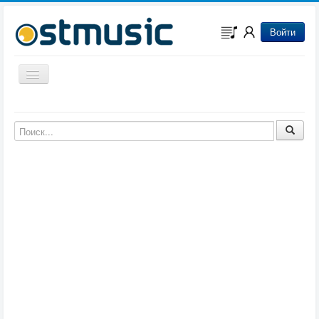
Войти
Включить/выключить навигацию
Музыка из игр
Музыка из фильмов
Музыка из мультфильмов
Музыка из сериалов
Музыка из аниме