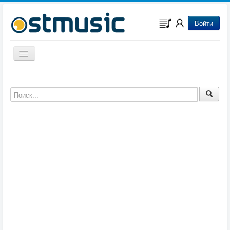
Войти
Включить/выключить навигацию
Музыка из игр
Музыка из фильмов
Музыка из мультфильмов
Музыка из сериалов
Музыка из аниме