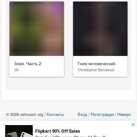
Злая. Часть 2
Гнев человеческий
VA
Christopher Benstead
© 2026 ostmusic.org /
Контакты
Вход
/
Регистрация
/
Наверх
Все аудио материалы являются собственностью их изготовителя (владельца
прав) и охраняются Законом «Об авторском праве и смежных правах». Вы
можете использовать такие материалы только в том в случае, если