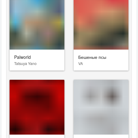
Palworld
Бешеные псы
Tatsuya Yano
VA