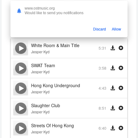
www.ostmusic.org
Hitman: Contracts
Would like to send you notifications
Jesper Kyd
2004
Discard
Allow
White Room & Main Title
5:31
Jesper Kyd
SWAT Team
3:58
Jesper Kyd
Hong Kong Underground
4:43
Jesper Kyd
Slaughter Club
8:51
Jesper Kyd
Streets Of Hong Kong
6:40
Jesper Kyd