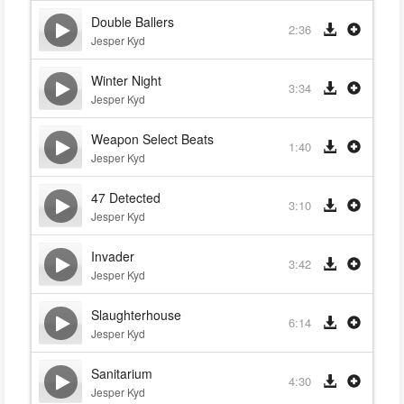
Double Ballers
2:36
Jesper Kyd
Winter Night
3:34
Jesper Kyd
Weapon Select Beats
1:40
Jesper Kyd
47 Detected
3:10
Jesper Kyd
Invader
3:42
Jesper Kyd
Slaughterhouse
6:14
Jesper Kyd
Sanitarium
4:30
Jesper Kyd