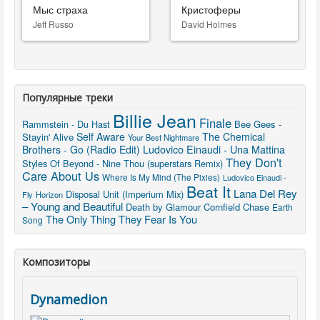
Мыс страха
Кристоферы
Jeff Russo
David Holmes
Популярные треки
Billie Jean
Finale
Rammstein - Du Hast
Bee Gees -
Self Aware
The Chemical
Stayin' Alive
Your Best Nightmare
Ludovico Einaudi - Una Mattina
Brothers - Go (Radio Edit)
They Don't
Styles Of Beyond - Nine Thou (superstars Remix)
Care About Us
Where Is My Mind (The Pixies)
Ludovico Einaudi -
Beat It
Lana Del Rey
Disposal Unit (Imperium Mix)
Fly
Horizon
– Young and Beautiful
Death by Glamour
Cornfield Chase
Earth
The Only Thing They Fear Is You
Song
Композиторы
Dynamedion