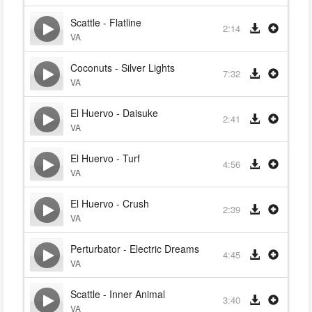
Scattle - Flatline
2:14
VA
Coconuts - Silver Lights
7:32
VA
El Huervo - Daisuke
2:41
VA
El Huervo - Turf
4:56
VA
El Huervo - Crush
2:39
VA
Perturbator - Electric Dreams
4:45
VA
Scattle - Inner Animal
3:40
VA