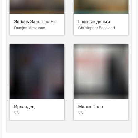
Serious Sam: The First Encounter
Грязные деньги
Damjan Mravunac
Christopher Benstead
Ирландец
Марко Поло
VA
VA