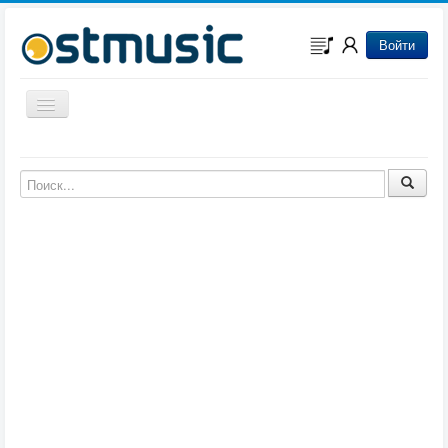
Войти
Включить/выключить навигацию
Музыка из игр
Музыка из фильмов
Музыка из мультфильмов
Музыка из сериалов
Музыка из аниме