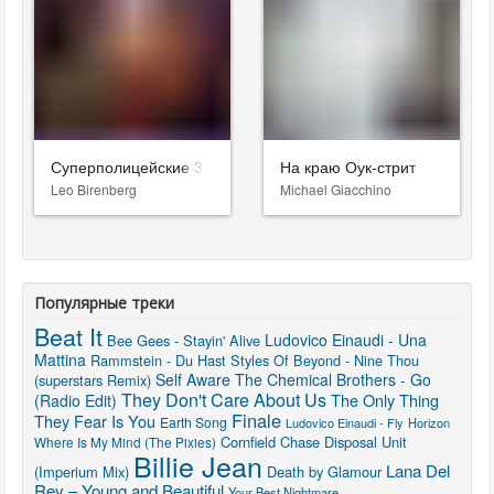
Суперполицейские 3
На краю Оук-стрит
Leo Birenberg
Michael Giacchino
Популярные треки
Beat It
Ludovico Einaudi - Una
Bee Gees - Stayin' Alive
Mattina
Rammstein - Du Hast
Styles Of Beyond - Nine Thou
Self Aware
The Chemical Brothers - Go
(superstars Remix)
They Don't Care About Us
The Only Thing
(Radio Edit)
Finale
They Fear Is You
Earth Song
Ludovico Einaudi - Fly
Horizon
Cornfield Chase
Disposal Unit
Where Is My Mind (The Pixies)
Billie Jean
Lana Del
(Imperium Mix)
Death by Glamour
Rey – Young and Beautiful
Your Best Nightmare