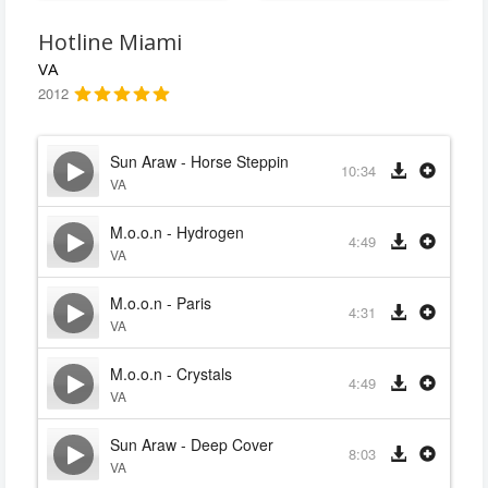
Hotline Miami
VA
2012
Sun Araw - Horse Steppin
10:34
VA
M.o.o.n - Hydrogen
4:49
VA
M.o.o.n - Paris
4:31
VA
M.o.o.n - Crystals
4:49
VA
Sun Araw - Deep Cover
8:03
VA