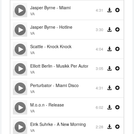
Jasper Byrne - Miami
4:31
VA
Jasper Byrne - Hotline
3:30
VA
Scattle - Knock Knock
4:04
VA
Elliott Berlin - Musikk Per Automatikk
3:05
VA
Perturbator - Miami Disco
4:31
VA
M.o.o.n - Release
6:02
VA
Eirik Suhrke - A New Morning
2:28
VA