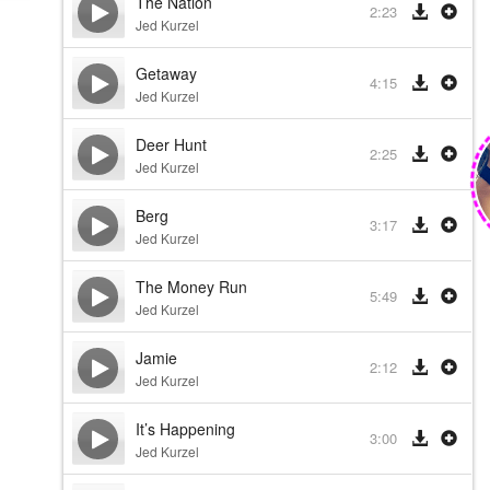
The Nation
2:23
Jed Kurzel
Getaway
4:15
Jed Kurzel
Deer Hunt
2:25
Jed Kurzel
Berg
3:17
Jed Kurzel
The Money Run
5:49
Jed Kurzel
Jamie
2:12
Jed Kurzel
It’s Happening
3:00
Jed Kurzel