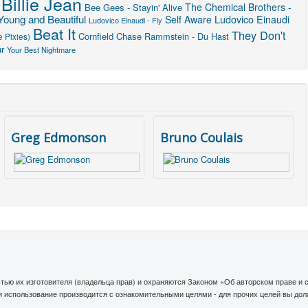
Billie Jean
The Chemical Brothers -
Bee Gees - Stayin' Alive
Young and Beautiful
Ludovico Einaudi
Self Aware
Ludovico Einaudi - Fly
Beat It
They Don't
Cornfield Chase
Rammstein - Du Hast
 Pixies)
r
Your Best Nightmare
Greg Edmonson
Bruno Coulais
тью их изготовителя (владельца прав) и охраняются Законом «Об авторском праве и
ли использование производится с ознакомительными целями - для прочих целей вы до