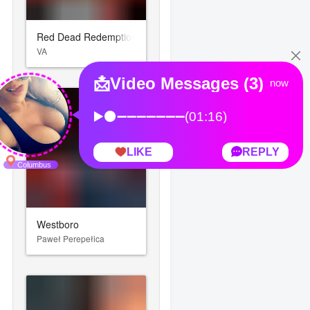
Red Dead Redemption 2
VA
Westboro
Paweł Perepełica