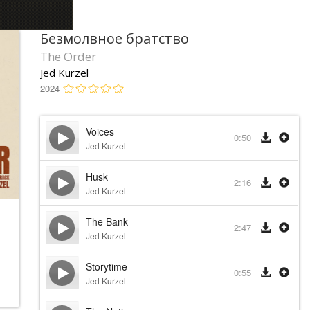
Безмолвное братство
The Order
Jed Kurzel
2024
Voices
0:50
Jed Kurzel
Husk
2:16
Jed Kurzel
The Bank
2:47
Jed Kurzel
Storytime
0:55
Jed Kurzel