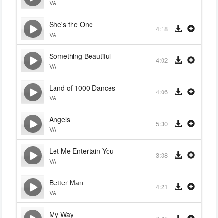
VA
She's the One
4:18
VA
Something Beautiful
4:02
VA
Land of 1000 Dances
4:06
VA
Angels
5:30
VA
Let Me Entertain You
3:38
VA
Better Man
4:21
VA
My Way