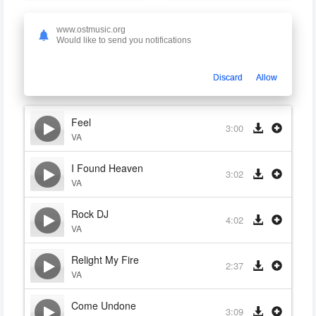
Быть лучше: История Робби Уильямса
www.ostmusic.org
Would like to send you notifications
Better Man
VA
2024
Discard
Allow
Feel
3:00
VA
I Found Heaven
3:02
VA
Rock DJ
4:02
VA
Relight My Fire
2:37
VA
Come Undone
3:09