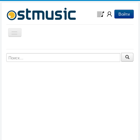
Войти
Включить/выключить навигацию
Музыка из игр
Музыка из фильмов
Музыка из мультфильмов
Музыка из сериалов
Музыка из аниме