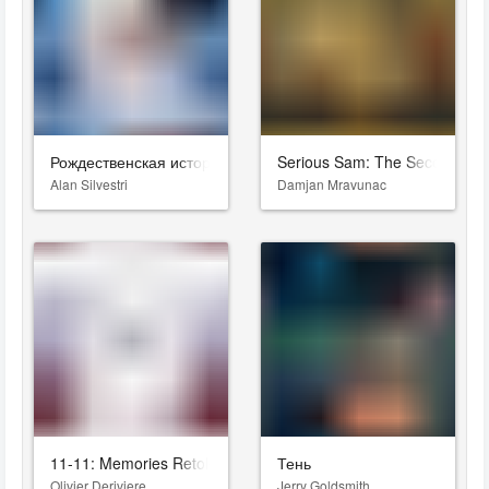
Рождественская история
Serious Sam: The Second Enc
Alan Silvestri
Damjan Mravunac
11-11: Memories Retold
Тень
Olivier Deriviere
Jerry Goldsmith