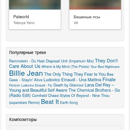
Palworld
Бешеные псы
Tatsuya Yano
VA
Популярные треки
They Don't
Rammstein - Du Hast
Disposal Unit (Imperium Mix)
Care About Us
Where Is My Mind (The Pixies)
Your Best Nightmare
Billie Jean
The Only Thing They Fear Is You
Bee
Finale
Ludovico Einaudi - Una Mattina
Gees - Stayin' Alive
Lana Del Rey –
Death by Glamour
Horizon
Ludovico Einaudi - Fly
Young and Beautiful
Self Aware
The Chemical Brothers - Go
(Radio Edit)
Cornfield Chase
Styles Of Beyond - Nine Thou
Beat It
(superstars Remix)
Earth Song
Композиторы