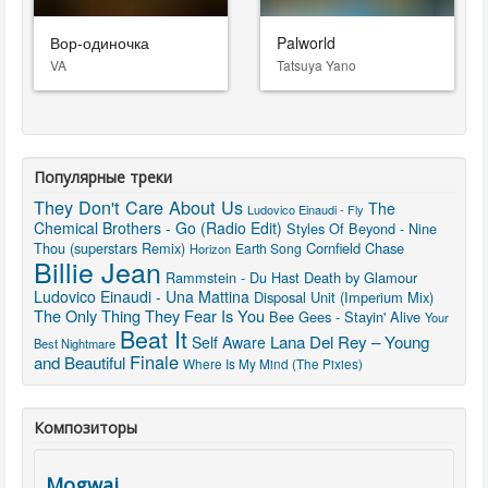
Вор-одиночка
Palworld
VA
Tatsuya Yano
Популярные треки
They Don't Care About Us
The
Ludovico Einaudi - Fly
Chemical Brothers - Go (Radio Edit)
Styles Of Beyond - Nine
Thou (superstars Remix)
Cornfield Chase
Earth Song
Horizon
Billie Jean
Rammstein - Du Hast
Death by Glamour
Ludovico Einaudi - Una Mattina
Disposal Unit (Imperium Mix)
The Only Thing They Fear Is You
Bee Gees - Stayin' Alive
Your
Beat It
Lana Del Rey – Young
Self Aware
Best Nightmare
Finale
and Beautiful
Where Is My Mind (The Pixies)
Композиторы
Mogwai