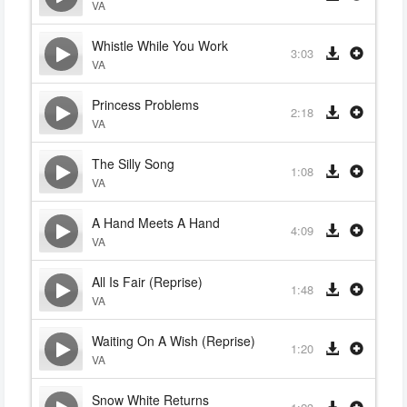
VA
Whistle While You Work
3:03
VA
Princess Problems
2:18
VA
The Silly Song
1:08
VA
A Hand Meets A Hand
4:09
VA
All Is Fair (Reprise)
1:48
VA
Waiting On A Wish (Reprise)
1:20
VA
Snow White Returns