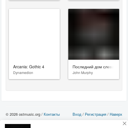
Arcania: Gothic 4
Последний дом слева
Dynamedion
John Murphy
© 2026 ostmusic.org /
Контакты
Вход
/
Регистрация
/
Наверх
Все аудио материалы являются собственностью их изготовителя (владельца
прав) и охраняются Законом «Об авторском праве и смежных правах». Вы