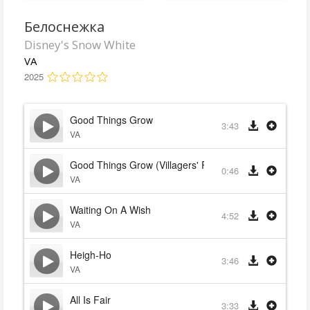
Белоснежка
Disney's Snow White
VA
2025
Good Things Grow
3:43
VA
Good Things Grow (Villagers' Reprise)
0:46
VA
Waiting On A Wish
4:52
VA
Heigh-Ho
3:46
VA
All Is Fair
3:33