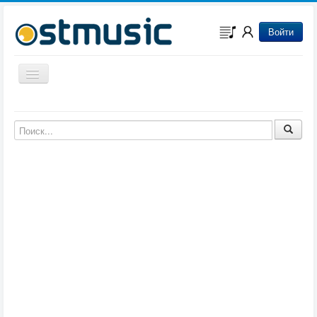
Войти
Включить/выключить навигацию
Музыка из игр
Музыка из фильмов
Музыка из мультфильмов
Музыка из сериалов
Музыка из аниме