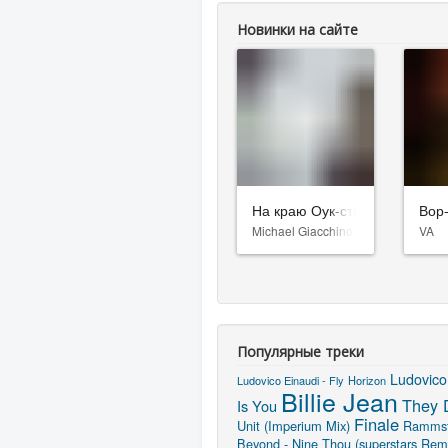
Новинки на сайте
На краю Оук-стрит
Вор
Michael Giacchino
VA
Популярные треки
Ludovico
Ludovico Einaudi - Fly
Horizon
Billie Jean
They 
Is You
Finale
Unit (Imperium Mix)
Rammst
Beyond - Nine Thou (superstars Rem