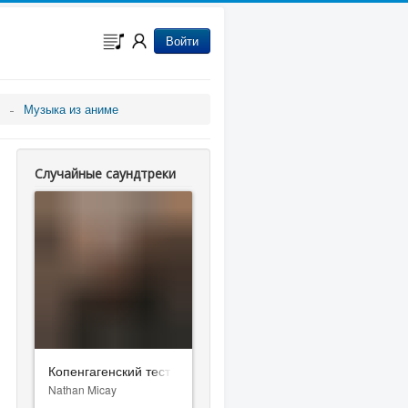
Войти
Музыка из аниме
Случайные саундтреки
Копенгагенский тест
Nathan Micay