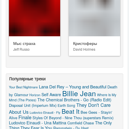
Мыс страха
Кристоферы
Jeff Russo
David Holmes
Популярные треки
Lana Del Rey – Young and Beautiful
Death
Your Best Nightmare
Billie Jean
Self Aware
by Glamour
Horizon
Where Is My
The Chemical Brothers - Go (Radio Edit)
Mind (The Pixies)
They Don't Care
Disposal Unit (Imperium Mix)
Earth Song
Beat It
About Us
Bee Gees - Stayin'
Ludovico Einaudi - Fly
Finale
Alive
Styles Of Beyond - Nine Thou (superstars Remix)
Ludovico Einaudi - Una Mattina
The Only
Cornfield Chase
Thing They Fear Is You
Rammstein - Du Hast