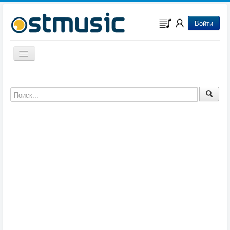
Войти
Включить/выключить навигацию
Музыка из игр
Музыка из фильмов
Музыка из мультфильмов
Музыка из сериалов
Музыка из аниме