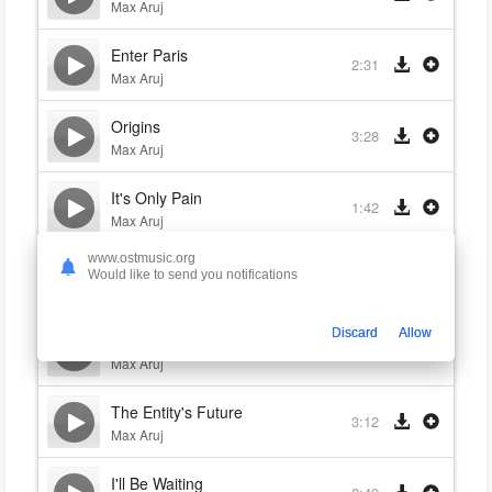
Max Aruj
Enter Paris
2:31
Max Aruj
Origins
3:28
Max Aruj
It's Only Pain
1:42
Max Aruj
www.ostmusic.org
It Will Change You (Ça Te Changera)
Would like to send you notifications
1:57
Max Aruj
Discard
Allow
The Entity
4:07
Max Aruj
The Entity's Future
3:12
Max Aruj
I'll Be Waiting