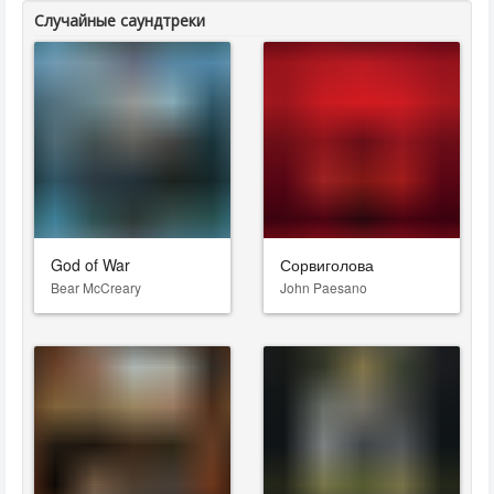
Случайные саундтреки
God of War
Сорвиголова
Bear McCreary
John Paesano