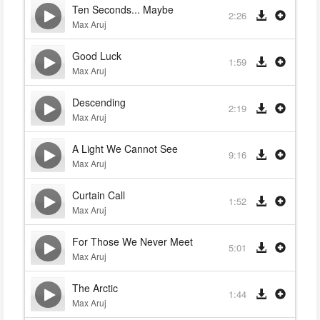
Ten Seconds... Maybe
2:26
Max Aruj
Good Luck
1:59
Max Aruj
Descending
2:19
Max Aruj
A Light We Cannot See
9:16
Max Aruj
Curtain Call
1:52
Max Aruj
For Those We Never Meet
5:01
Max Aruj
The Arctic
1:44
Max Aruj