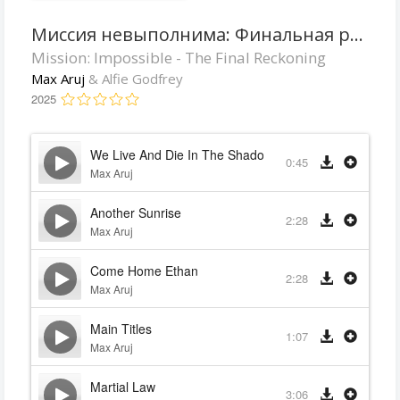
Миссия невыполнима: Финальная расплата
Mission: Impossible - The Final Reckoning
Max Aruj
& Alfie Godfrey
2025
We Live And Die In The Shadows
0:45
Max Aruj
Another Sunrise
2:28
Max Aruj
Come Home Ethan
2:28
Max Aruj
Main Titles
1:07
Max Aruj
Martial Law
3:06