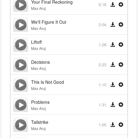
Your Final Reckoning
5:18
Max Aruj
We'll Figure It Out
2:04
Max Aruj
Liftoff
1:28
Max Aruj
Decisions
2:23
Max Aruj
This Is Not Good
1:10
Max Aruj
Problems
1:31
Max Aruj
Tailstrike
1:05
Max Aruj