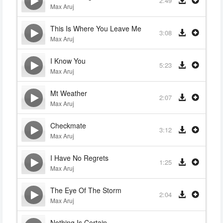
2:49
Max Aruj
This Is Where You Leave Me
3:08
Max Aruj
I Know You
5:23
Max Aruj
Mt Weather
2:07
Max Aruj
Checkmate
3:12
Max Aruj
I Have No Regrets
1:25
Max Aruj
The Eye Of The Storm
2:04
Max Aruj
Nothing Is Certain