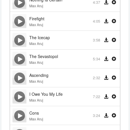
4:37
Max Aruj
Firefight
4:05
Max Aruj
The Icecap
3:58
Max Aruj
The Sevastopol
5:34
Max Aruj
Ascending
2:32
Max Aruj
I Owe You My Life
7:22
Max Aruj
Cons
3:24
Max Aruj