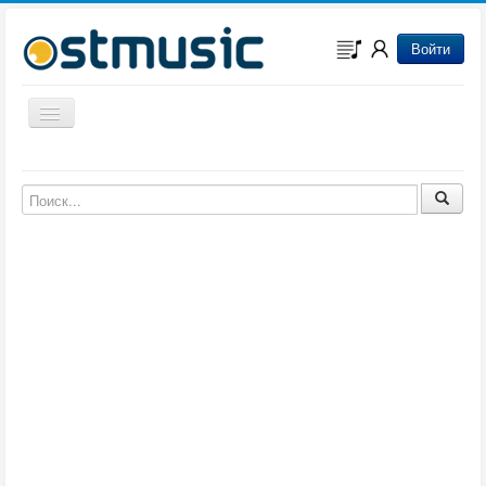
Войти
Включить/выключить навигацию
Музыка из игр
Музыка из фильмов
Музыка из мультфильмов
Музыка из сериалов
Музыка из аниме