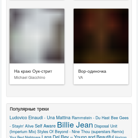
На краю Оук-стрит
Вор-одиночка
Michael Giacchino
VA
Популярные треки
Ludovico Einaudi - Una Mattina
Rammstein - Du Hast
Bee Gees
Billie Jean
Self Aware
- Stayin' Alive
Disposal Unit
(Imperium Mix)
Styles Of Beyond - Nine Thou (superstars Remix)
Lana Del Rey – Young and Beautiful
Your Best Nightmare
Horizon