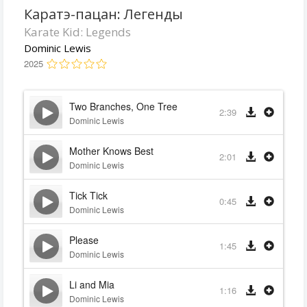
Каратэ-пацан: Легенды
Karate Kid: Legends
Dominic Lewis
2025
Two Branches, One Tree
2:39
Dominic Lewis
Mother Knows Best
2:01
Dominic Lewis
Tick Tick
0:45
Dominic Lewis
Please
1:45
Dominic Lewis
Li and Mia
1:16
Dominic Lewis