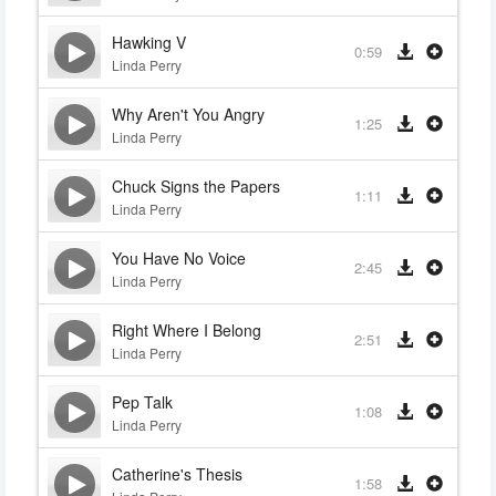
Hawking V
0:59
Linda Perry
Why Aren't You Angry
1:25
Linda Perry
Chuck Signs the Papers
1:11
Linda Perry
You Have No Voice
2:45
Linda Perry
Right Where I Belong
2:51
Linda Perry
Pep Talk
1:08
Linda Perry
Catherine's Thesis
1:58