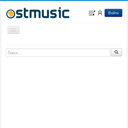
Войти
Включить/выключить навигацию
Музыка из игр
Музыка из фильмов
Музыка из мультфильмов
Музыка из сериалов
Музыка из аниме