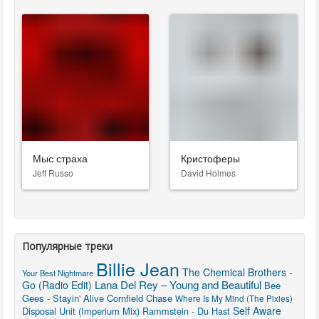
Мыс страха
Кристоферы
Jeff Russo
David Holmes
Популярные треки
Billie Jean
The Chemical Brothers -
Your Best Nightmare
Lana Del Rey – Young and Beautiful
Go (Radio Edit)
Bee
Gees - Stayin' Alive
Cornfield Chase
Where Is My Mind (The Pixies)
Self Aware
Disposal Unit (Imperium Mix)
Rammstein - Du Hast