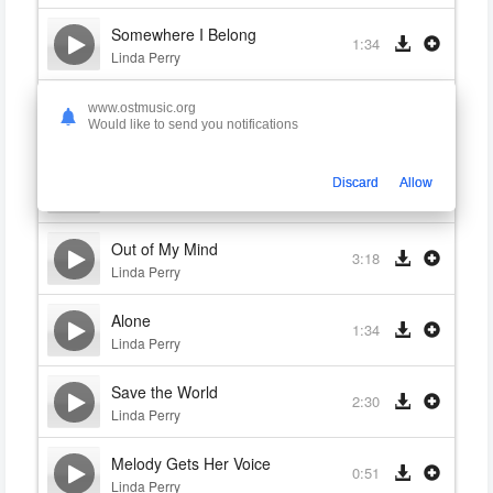
Somewhere I Belong
1:34
Linda Perry
Melody and Rose
www.ostmusic.org
3:46
Would like to send you notifications
Linda Perry
Making a Friend
Discard
Allow
1:17
Linda Perry
Out of My Mind
3:18
Linda Perry
Alone
1:34
Linda Perry
Save the World
2:30
Linda Perry
Melody Gets Her Voice
0:51
Linda Perry