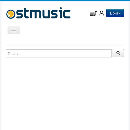
Войти
Включить/выключить навигацию
Музыка из игр
Музыка из фильмов
Музыка из мультфильмов
Музыка из сериалов
Музыка из аниме