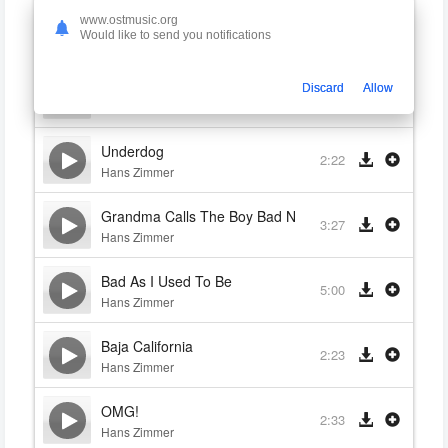
Messy
www.ostmusic.org
2:59
Would like to send you notifications
Hans Zimmer
Don't Let Me Drown
Discard
Allow
3:06
Hans Zimmer
Underdog
2:22
Hans Zimmer
Grandma Calls The Boy Bad News
3:27
Hans Zimmer
Bad As I Used To Be
5:00
Hans Zimmer
Baja California
2:23
Hans Zimmer
OMG!
2:33
Hans Zimmer