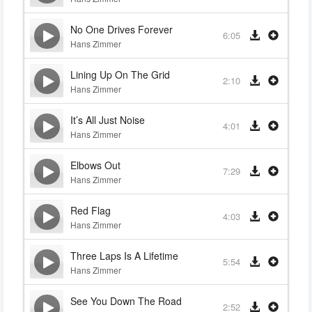
No One Drives Forever
6:05
Hans Zimmer
Lining Up On The Grid
2:10
Hans Zimmer
It’s All Just Noise
4:01
Hans Zimmer
Elbows Out
7:29
Hans Zimmer
Red Flag
4:03
Hans Zimmer
Three Laps Is A Lifetime
5:54
Hans Zimmer
See You Down The Road
2:52