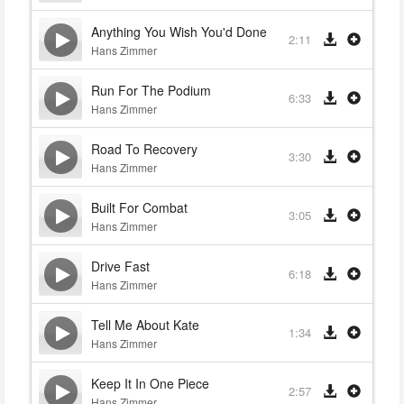
Anything You Wish You'd Done Differently-
2:11
Hans Zimmer
Run For The Podium
6:33
Hans Zimmer
Road To Recovery
3:30
Hans Zimmer
Built For Combat
3:05
Hans Zimmer
Drive Fast
6:18
Hans Zimmer
Tell Me About Kate
1:34
Hans Zimmer
Keep It In One Piece
2:57
Hans Zimmer