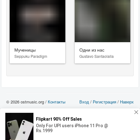
Мученицы
Одни из нас
Seppuku Paradigm
Gustavo Santaolalla
© 2026 ostmusic.org /
Контакты
Вход
/
Регистрация
/
Наверх
Все аудио материалы являются собственностью их изготовителя (владельца
прав) и охраняются Законом «Об авторском праве и смежных правах». Вы
можете использовать такие материалы только в том в случае, если
использование производится с ознакомительными целями - для прочих целей
вы должны приобрести лицензионную запись.