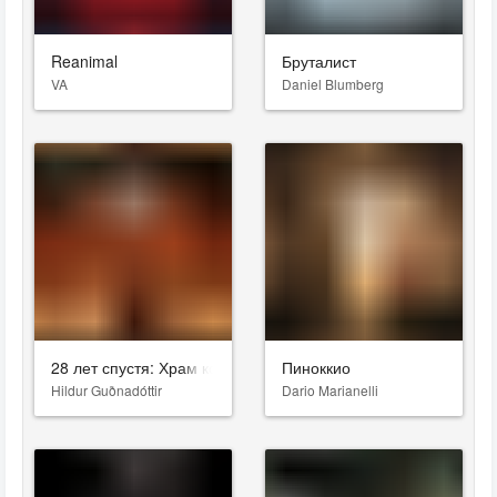
Reanimal
Бруталист
VA
Daniel Blumberg
28 лет спустя: Храм костей
Пиноккио
Hildur Guðnadóttir
Dario Marianelli