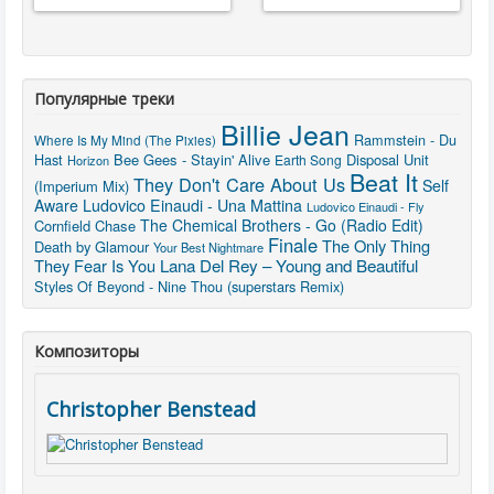
Популярные треки
Billie Jean
Rammstein - Du
Where Is My Mind (The Pixies)
Hast
Bee Gees - Stayin' Alive
Disposal Unit
Earth Song
Horizon
Beat It
They Don't Care About Us
Self
(Imperium Mix)
Aware
Ludovico Einaudi - Una Mattina
Ludovico Einaudi - Fly
The Chemical Brothers - Go (Radio Edit)
Cornfield Chase
Finale
The Only Thing
Death by Glamour
Your Best Nightmare
Lana Del Rey – Young and Beautiful
They Fear Is You
Styles Of Beyond - Nine Thou (superstars Remix)
Композиторы
Christopher Benstead