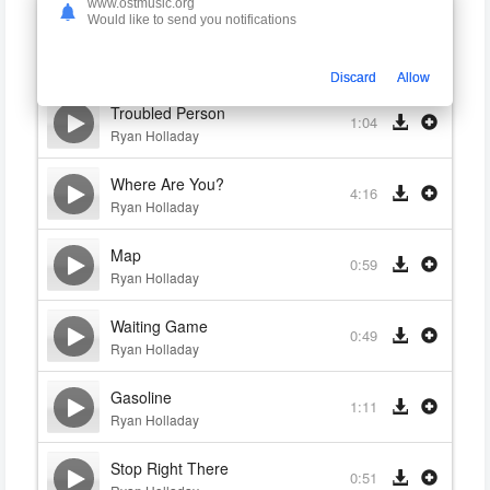
www.ostmusic.org
Would like to send you notifications
Daybreak
0:41
Ryan Holladay
Discard
Allow
Troubled Person
1:04
Ryan Holladay
Where Are You?
4:16
Ryan Holladay
Map
0:59
Ryan Holladay
Waiting Game
0:49
Ryan Holladay
Gasoline
1:11
Ryan Holladay
Stop Right There
0:51