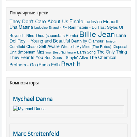
Популярные треки
They Don't Care About Us
Finale
Ludovico Einaudi -
Una Mattina
Rammstein - Du Hast
Styles Of
Ludovico Einaudi - Fly
Billie Jean
Lana
Beyond - Nine Thou (superstars Remix)
Del Rey – Young and Beautiful
Death by Glamour
Horizon
Self Aware
Cornfield Chase
Disposal
Where Is My Mind (The Pixies)
The Only Thing
Unit (Imperium Mix)
Earth Song
Your Best Nightmare
They Fear Is You
The Chemical
Bee Gees - Stayin' Alive
Beat It
Brothers - Go (Radio Edit)
Композиторы
Mychael Danna
Marc Streitenfeld