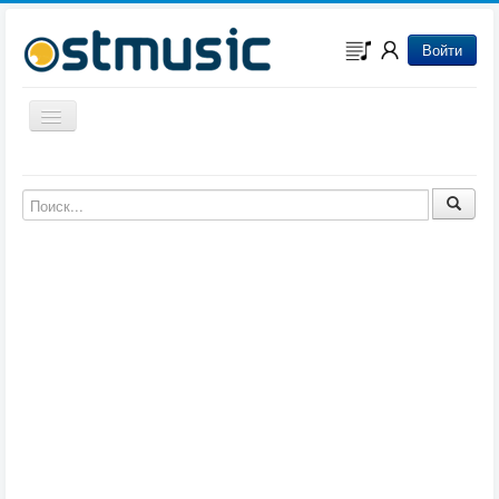
Войти
Включить/выключить навигацию
Музыка из игр
Музыка из фильмов
Музыка из мультфильмов
Музыка из сериалов
Музыка из аниме