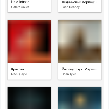
Halo Infinite
Ледниковый период: Столкн
Gareth Coker
John Debney
Красота
Йеллоустоун: Маршалы
Mac Quayle
Brian Tyler