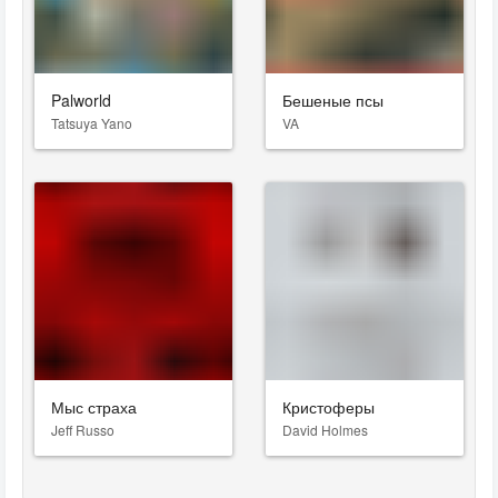
Palworld
Бешеные псы
Tatsuya Yano
VA
Мыс страха
Кристоферы
Jeff Russo
David Holmes