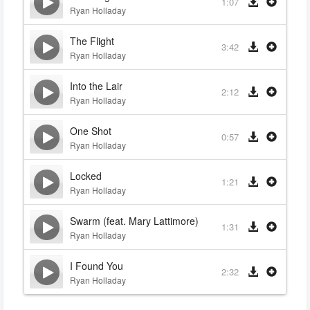
1:07
Ryan Holladay
The Flight
3:42
Ryan Holladay
Into the Lair
2:12
Ryan Holladay
One Shot
0:57
Ryan Holladay
Locked
1:21
Ryan Holladay
Swarm (feat. Mary Lattimore)
1:31
Ryan Holladay
I Found You
2:32
Ryan Holladay