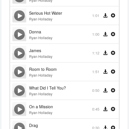
Ryan Holladay
Serious Hot Water
1:01
Ryan Holladay
Donna
1:00
Ryan Holladay
James
1:12
Ryan Holladay
Room to Room
1:51
Ryan Holladay
What Did I Tell You?
0:50
Ryan Holladay
On a Mission
0:45
Ryan Holladay
Drag
0:30