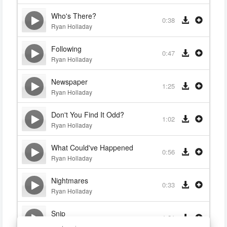
Who's There?
0:38
Ryan Holladay
Following
0:47
Ryan Holladay
Newspaper
1:25
Ryan Holladay
Don't You Find It Odd?
1:02
Ryan Holladay
What Could've Happened
0:56
Ryan Holladay
Nightmares
0:33
Ryan Holladay
Snip
1:21
Ryan Holladay