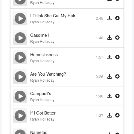
Ryan Holladay
I Think She Cut My Hair
2:45
Ryan Holladay
Gasoline II
1:40
Ryan Holladay
Homesickness
1:57
Ryan Holladay
Are You Watching?
0:26
Ryan Holladay
Campbell's
1:46
Ryan Holladay
If I Got Better
1:37
Ryan Holladay
Nametag