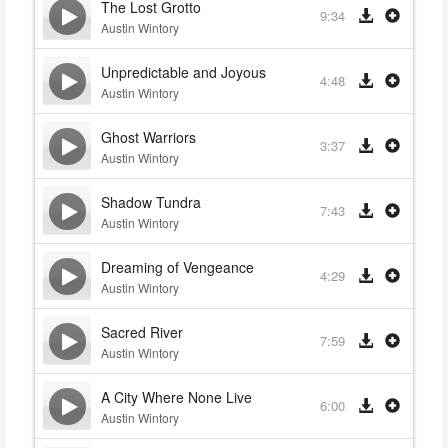
The Lost Grotto
9:34
Austin Wintory
Unpredictable and Joyous
4:48
Austin Wintory
Ghost Warriors
3:37
Austin Wintory
Shadow Tundra
7:43
Austin Wintory
Dreaming of Vengeance
4:29
Austin Wintory
Sacred River
7:59
Austin Wintory
A City Where None Live
6:00
Austin Wintory