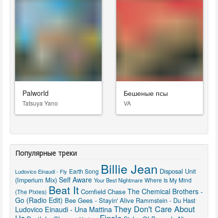
Palworld
Бешеные псы
Tatsuya Yano
VA
Популярные треки
Billie Jean
Disposal Unit
Earth Song
Ludovico Einaudi - Fly
Self Aware
(Imperium Mix)
Your Best Nightmare
Where Is My Mind
Beat It
The Chemical Brothers -
Cornfield Chase
(The Pixies)
Go (Radio Edit)
Bee Gees - Stayin' Alive
Rammstein - Du Hast
They Don't Care About
Ludovico Einaudi - Una Mattina