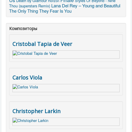
Us
Finale
Death by Glamour
Styles Of Beyond - Nine
Horizon
Lana Del Rey – Young and Beautiful
Thou (superstars Remix)
The Only Thing They Fear Is You
Композиторы
Cristobal Tapia de Veer
Carlos Viola
Christopher Larkin