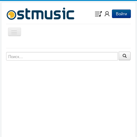
Войти
Включить/выключить навигацию
Музыка из игр
Музыка из фильмов
Музыка из мультфильмов
Музыка из сериалов
Музыка из аниме