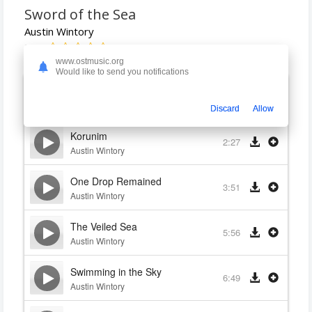
Sword of the Sea
Austin Wintory
2025
www.ostmusic.org
Would like to send you notifications
From a Drop, a Flame
1:38
Austin Wintory
Discard
Allow
Korunim
2:27
Austin Wintory
One Drop Remained
3:51
Austin Wintory
The Veiled Sea
5:56
Austin Wintory
Swimming in the Sky
6:49
Austin Wintory