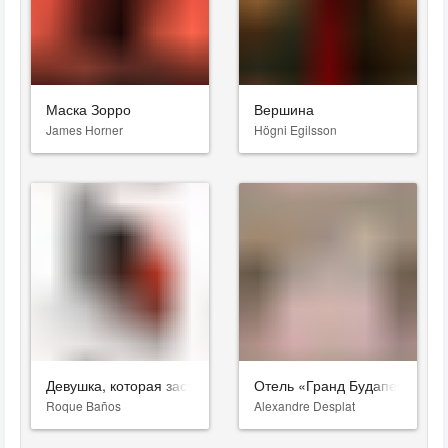
Маска Зорро
Вершина
James Horner
Högni Egilsson
Девушка, которая застряла в паутине
Отель «Гранд Будапешт»
Roque Baños
Alexandre Desplat