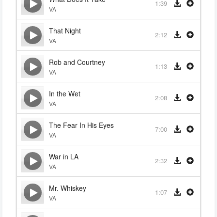
1:39
VA
That Night
2:12
VA
Rob and Courtney
1:13
VA
In the Wet
2:08
VA
The Fear In His Eyes
7:00
VA
War in LA
2:32
VA
Mr. Whiskey
1:07
VA