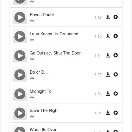
VA
Royds Doubt
1:12
VA
Lana Keeps Us Grounded
1:10
VA
Go Outside. Shut The Door.
1:34
VA
Do or D.I.
3:23
VA
Midnight Toil
1:53
VA
Save The Night
1:01
VA
When Its Over
3:08