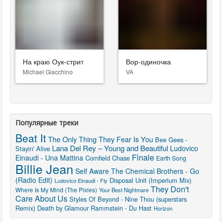
На краю Оук-стрит
Вор-одиночка
Michael Giacchino
VA
Популярные треки
Beat It
The Only Thing They Fear Is You
Bee Gees -
Lana Del Rey – Young and Beautiful
Ludovico
Stayin' Alive
Finale
Einaudi - Una Mattina
Cornfield Chase
Earth Song
Billie Jean
Self Aware
The Chemical Brothers - Go
(Radio Edit)
Disposal Unit (Imperium Mix)
Ludovico Einaudi - Fly
They Don't
Where Is My Mind (The Pixies)
Your Best Nightmare
Care About Us
Styles Of Beyond - Nine Thou (superstars
Remix)
Death by Glamour
Rammstein - Du Hast
Horizon