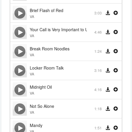
Brief Flash of Red
3:03
VA
Your Call is Very Important to Us
4:46
VA
Break Room Noodles
1:24
VA
Locker Room Talk
3:16
VA
Midnight Oil
4:16
VA
Not So Alone
1:18
VA
Mandy
1:51
VA