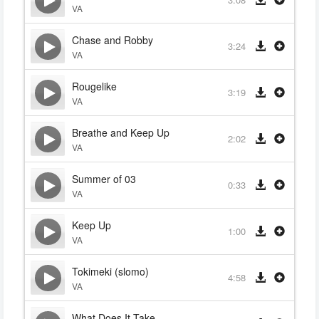
VA
Chase and Robby
3:24
VA
Rougelike
3:19
VA
Breathe and Keep Up
2:02
VA
Summer of 03
0:33
VA
Keep Up
1:00
VA
Tokimeki (slomo)
4:58
VA
What Does It Take