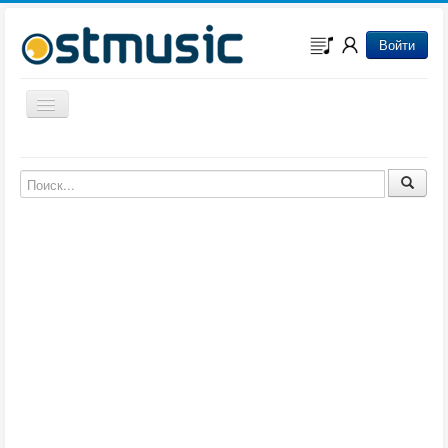
Войти
Включить/выключить навигацию
Музыка из игр
Музыка из фильмов
Музыка из мультфильмов
Музыка из сериалов
Музыка из аниме