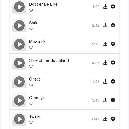
Dossier Be Like
4:00
VA
Shift
2:42
VA
Maverick
2:10
VA
Slice of the Southland
4:35
VA
Gristle
1:53
VA
Granny's
3:43
VA
Twinks
2:41
VA