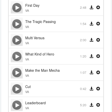
First Day
2:48
VA
The Tragic Passing
1:54
VA
Multi Versus
2:00
VA
What Kind of Hero
1:20
VA
Make the Man Mecha
1:07
VA
Cut
0:42
VA
Leaderboard
5:20
VA