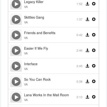
Legacy Killer
1:52
VA
Skittles Gang
1:37
VA
Friends and Benefits
0:42
VA
Easier If We Fly
2:46
VA
Interface
2:45
VA
So You Can Rock
0:38
VA
Lana Works In the Mail Room
2:13
VA