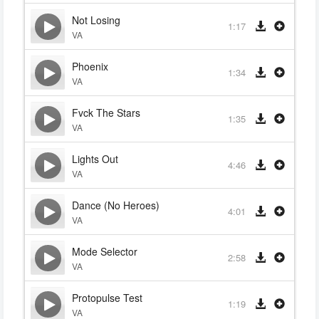
Not Losing
1:17
VA
Phoenix
1:34
VA
Fvck The Stars
1:35
VA
Lights Out
4:46
VA
Dance (No Heroes)
4:01
VA
Mode Selector
2:58
VA
Protopulse Test
1:19
VA