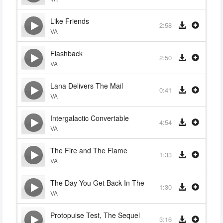
Like Friends
2:58
VA
Flashback
2:50
VA
Lana Delivers The Mail
0:41
VA
Intergalactic Convertable
4:54
VA
The Fire and The Flame
1:33
VA
The Day You Get Back In The Fight
1:30
VA
Protopulse Test, The Sequel
3:16