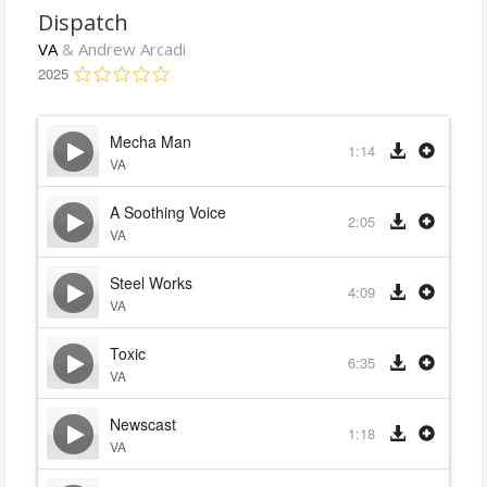
Dispatch
VA
& Andrew Arcadi
2025
Mecha Man
1:14
VA
A Soothing Voice
2:05
VA
Steel Works
4:09
VA
Toxic
6:35
VA
Newscast
1:18
VA