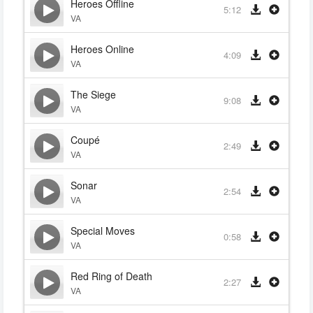
Heroes Offline
5:12
VA
Heroes Online
4:09
VA
The Siege
9:08
VA
Coupé
2:49
VA
Sonar
2:54
VA
Special Moves
0:58
VA
Red Ring of Death
2:27
VA