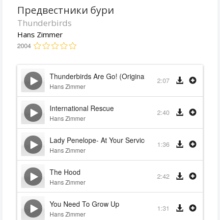
Предвестники бури
Thunderbirds
Hans Zimmer
2004
Thunderbirds Are Go! (Original TV Series Theme)
2:07
Hans Zimmer
International Rescue
2:40
Hans Zimmer
Lady Penelope- At Your Service
1:36
Hans Zimmer
The Hood
2:42
Hans Zimmer
You Need To Grow Up
1:31
Hans Zimmer