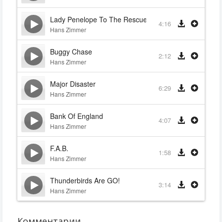
Lady Penelope To The Rescue
4:16
Hans Zimmer
Buggy Chase
2:12
Hans Zimmer
Major Disaster
6:29
Hans Zimmer
Bank Of England
4:07
Hans Zimmer
F.A.B.
1:58
Hans Zimmer
Thunderbirds Are GO!
3:14
Hans Zimmer
Комментарии