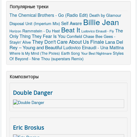
Популярные треки
The Chemical Brothers - Go (Radio Edit)
Death by Glamour
Billie Jean
Self Aware
Disposal Unit (Imperium Mix)
Beat It
The
Rammstein - Du Hast
Horizon
Ludovico Einaudi - Fly
Only Thing They Fear Is You
Cornfield Chase
Bee Gees -
They Don't Care About Us
Finale
Lana Del
Stayin' Alive
Rey – Young and Beautiful
Ludovico Einaudi - Una Mattina
Styles
Where Is My Mind (The Pixies)
Earth Song
Your Best Nightmare
Of Beyond - Nine Thou (superstars Remix)
Композиторы
Double Danger
Eric Brosius