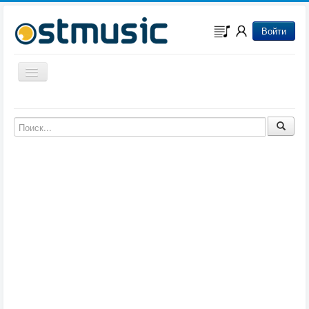
Войти
Включить/выключить навигацию
Музыка из игр
Музыка из фильмов
Музыка из мультфильмов
Музыка из сериалов
Музыка из аниме