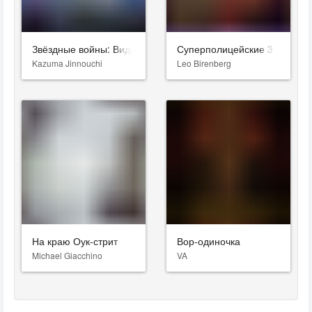
Звёздные войны: Видения. Девятый джедай
Суперполицейские 3
Kazuma Jinnouchi
Leo Birenberg
На краю Оук-стрит
Вор-одиночка
Michael Giacchino
VA