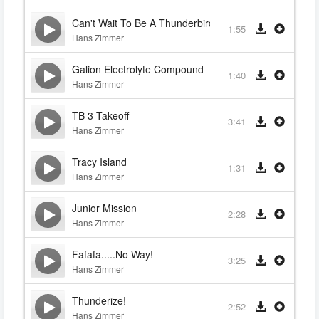
Can't Wait To Be A Thunderbird
1:55
Hans Zimmer
Galion Electrolyte Compound
1:40
Hans Zimmer
TB 3 Takeoff
3:41
Hans Zimmer
Tracy Island
1:31
Hans Zimmer
Junior Mission
2:28
Hans Zimmer
Fafafa.....No Way!
3:25
Hans Zimmer
Thunderize!
2:52
Hans Zimmer