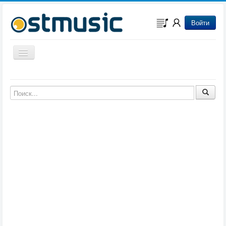
Войти
Включить/выключить навигацию
Музыка из игр
Музыка из фильмов
Музыка из мультфильмов
Музыка из сериалов
Музыка из аниме