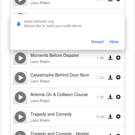
Leon Riskin
My Grandfather's Clock
0:19
www.ostmusic.org
Leon Riskin
Would like to send you notifications
Unstrung and Unhinged
1:40
Leon Riskin
Discard
Allow
Moments Before Disaster
1:28
Leon Riskin
Catastrophe Behind Door Number 3
1:32
Leon Riskin
Artemis On A Collision Course
1:35
Leon Riskin
Tragedy and Comedy
0:39
Leon Riskin
Tragedy and Comedy - Hesitation