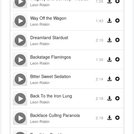
1:24
Leon Riskin
Way Off the Wagon
1:43
Leon Riskin
Dreamland Stardust
2:15
Leon Riskin
Backstage Flamingos
1:30
Leon Riskin
Bitter Sweet Sedation
2:14
Leon Riskin
Back To the Iron Lung
2:18
Leon Riskin
Backface Culling Paranoia
2:18
Leon Riskin