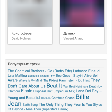
Кристоферы
Думики
David Holmes
Vincent Artaud
Популярные треки
Ludovico Einaudi -
The Chemical Brothers - Go (Radio Edit)
Una Mattina
Self
Bee Gees - Stayin' Alive
Ludovico Einaudi - Fly
They
Aware
Rammstein - Du Hast
Where Is My Mind (The Pixies)
Beat It
Don't Care About Us
Death by
Your Best Nightmare
Finale
Lana Del Rey –
Glamour
Disposal Unit (Imperium Mix)
Billie
Young and Beautiful
Cornfield Chase
Horizon
Jean
The Only Thing They Fear Is You
Styles
Earth Song
Of Beyond - Nine Thou (superstars Remix)