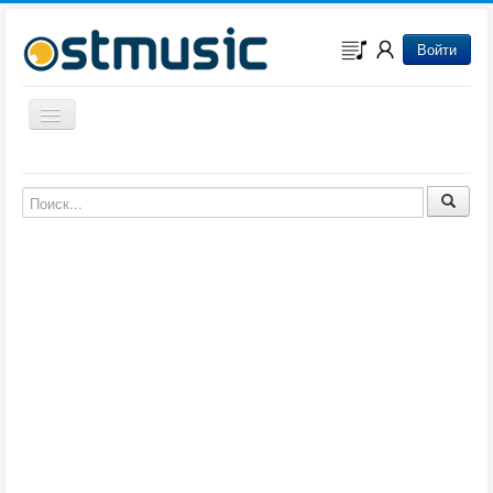
Войти
Включить/выключить навигацию
Музыка из игр
Музыка из фильмов
Музыка из мультфильмов
Музыка из сериалов
Музыка из аниме