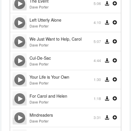
The Event
5:06
Dave Porter
Left Utterly Alone
4:10
Dave Porter
We Just Want to Help, Carol
5:07
Dave Porter
Cul-De-Sac
4:44
Dave Porter
Your Life is Your Own
1:30
Dave Porter
For Carol and Helen
1:18
Dave Porter
Mindreaders
3:31
Dave Porter