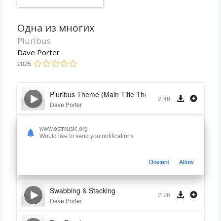
Одна из многих
Pluribus
Dave Porter
2025
Pluribus Theme (Main Title Theme from 'Pluribus')
2:48
Dave Porter
600 Light Years Away
www.ostmusic.org
1:41
Dave Porter
Would like to send you notifications
As Humans Do
0:49
Discard
Allow
Dave Porter
Swabbing & Stacking
2:28
Dave Porter