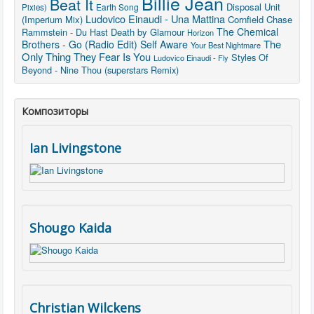
Billie Jean
Beat It
Disposal Unit
Earth Song
Pixies)
Ludovico Einaudi - Una Mattina
(Imperium Mix)
Cornfield Chase
The Chemical
Rammstein - Du Hast
Death by Glamour
Horizon
The
Brothers - Go (Radio Edit)
Self Aware
Your Best Nightmare
Only Thing They Fear Is You
Styles Of
Ludovico Einaudi - Fly
Beyond - Nine Thou (superstars Remix)
Композиторы
Ian Livingstone
Shougo Kaida
Christian Wilckens