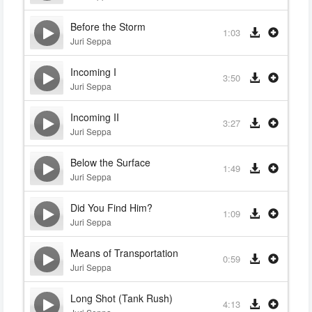
Before the Storm
1:03
Juri Seppa
Incoming I
3:50
Juri Seppa
Incoming II
3:27
Juri Seppa
Below the Surface
1:49
Juri Seppa
Did You Find Him?
1:09
Juri Seppa
Means of Transportation
0:59
Juri Seppa
Long Shot (Tank Rush)
4:13