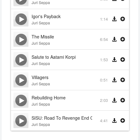
Juri Seppa
Igor's Payback
1:14
Juri Seppa
The Missile
6:54
Juri Seppa
Salute to Aatami Korpi
1:53
Juri Seppa
Villagers
0:51
Juri Seppa
Rebuilding Home
2:03
Juri Seppa
SISU: Road To Revenge End Credits
4:41
Juri Seppa