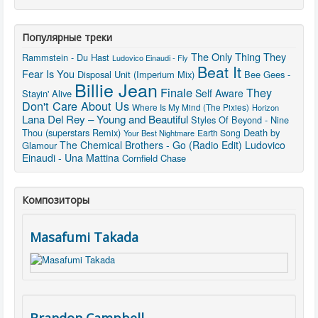
Популярные треки
The Only Thing They
Rammstein - Du Hast
Ludovico Einaudi - Fly
Beat It
Fear Is You
Disposal Unit (Imperium Mix)
Bee Gees -
Billie Jean
Finale
They
Self Aware
Stayin' Alive
Don't Care About Us
Where Is My Mind (The Pixies)
Horizon
Lana Del Rey – Young and Beautiful
Styles Of Beyond - Nine
Thou (superstars Remix)
Death by
Earth Song
Your Best Nightmare
The Chemical Brothers - Go (Radio Edit)
Ludovico
Glamour
Einaudi - Una Mattina
Cornfield Chase
Композиторы
Masafumi Takada