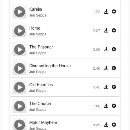
Karelia
1:22
Juri Seppa
Home
2:07
Juri Seppa
The Prisoner
2:08
Juri Seppa
Dismantling the House
2:46
Juri Seppa
Old Enemies
4:45
Juri Seppa
The Church
1:06
Juri Seppa
Motor Mayhem
6:39
Juri Seppa