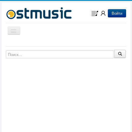
Войти
Включить/выключить навигацию
Музыка из игр
Музыка из фильмов
Музыка из мультфильмов
Музыка из сериалов
Музыка из аниме