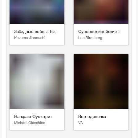
Звёздные войны: Видения. Девятый джедай
Суперполицейские 3
Kazuma Jinnouchi
Leo Birenberg
На краю Оук-стрит
Вор-одиночка
Michael Giacchino
VA