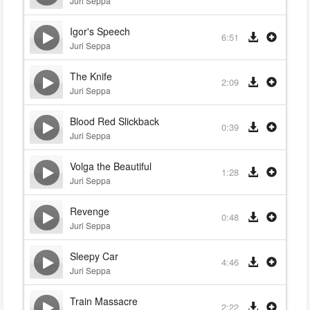
Juri Seppa
Igor's Speech
6:51
Juri Seppa
The Knife
2:09
Juri Seppa
Blood Red Slickback
0:39
Juri Seppa
Volga the Beautiful
1:28
Juri Seppa
Revenge
0:48
Juri Seppa
Sleepy Car
4:46
Juri Seppa
Train Massacre
2:22