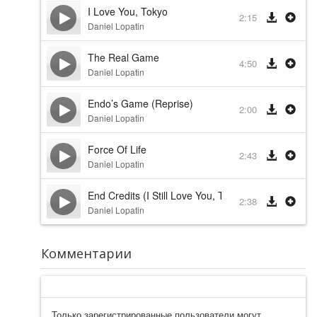
I Love You, Tokyo
2:15
Daniel Lopatin
The Real Game
4:50
Daniel Lopatin
Endo’s Game (Reprise)
2:00
Daniel Lopatin
Force Of Life
2:43
Daniel Lopatin
End Credits (I Still Love You, Tokyo)
2:38
Daniel Lopatin
Комментарии
Только зарегистрированные пользователи могут