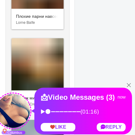
Плохие парни навсегда
Lorne Balfe
Рубеж мира
Bear McCreary