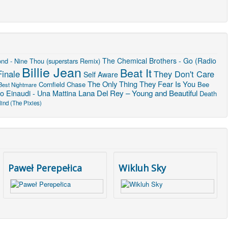
The Chemical Brothers - Go (Radio
nd - Nine Thou (superstars Remix)
Billie Jean
Beat It
Finale
They Don't Care
Self Aware
The Only Thing They Fear Is You
Cornfield Chase
Bee
Best Nightmare
Lana Del Rey – Young and Beautiful
o Einaudi - Una Mattina
Death
ind (The Pixies)
Paweł Perepełica
Wikluh Sky