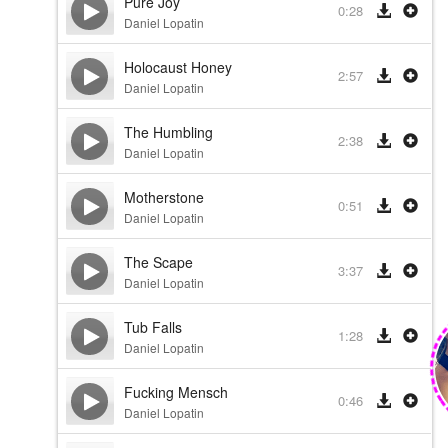
Pure Joy
0:28
Daniel Lopatin
Holocaust Honey
2:57
Daniel Lopatin
The Humbling
2:38
Daniel Lopatin
Motherstone
0:51
Daniel Lopatin
The Scape
3:37
Daniel Lopatin
Tub Falls
1:28
Daniel Lopatin
Fucking Mensch
0:46
Daniel Lopatin