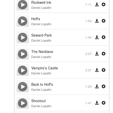
Rockwell Ink
1:11
Daniel Lopatin
Hoff's
1:53
Daniel Lopatin
Seward Park
1:44
Daniel Lopatin
The Necklace
2:07
Daniel Lopatin
Vampire’s Castle
2:27
Daniel Lopatin
Back to Hoff's
1:20
Daniel Lopatin
Shootout
1:41
Daniel Lopatin