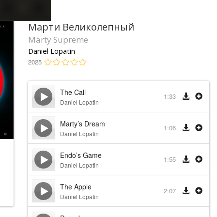
Марти Великолепный
Marty Supreme
Daniel Lopatin
2025
The Call
1:33
Daniel Lopatin
Marty’s Dream
1:06
Daniel Lopatin
Endo’s Game
1:55
Daniel Lopatin
The Apple
2:07
Daniel Lopatin