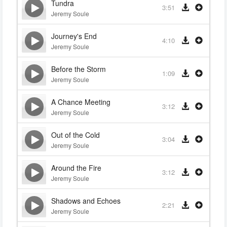
Tundra
3:51
Jeremy Soule
Journey's End
4:10
Jeremy Soule
Before the Storm
1:09
Jeremy Soule
A Chance Meeting
3:12
Jeremy Soule
Out of the Cold
3:04
Jeremy Soule
Around the Fire
3:12
Jeremy Soule
Shadows and Echoes
2:21
Jeremy Soule