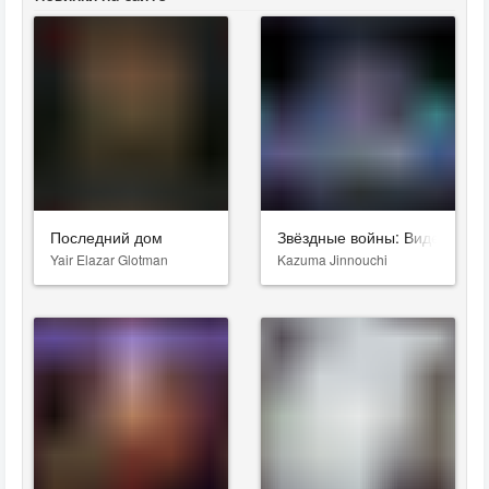
Последний дом
Звёздные войны: Видения. Д
Yair Elazar Glotman
Kazuma Jinnouchi