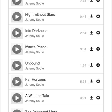
3:28
Jeremy Soule
Night without Stars
0:43
Jeremy Soule
Into Darkness
2:54
Jeremy Soule
Kyne's Peace
3:51
Jeremy Soule
Unbound
1:34
Jeremy Soule
Far Horizons
5:33
Jeremy Soule
A Winter's Tale
3:21
Jeremy Soule
The Bannered Mare