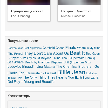
Суперполицейские 3
На краю Оук-стрит
Leo Birenberg
Michael Giacchino
Популярные треки
Finale
Cornfield Chase
Where Is My Mind
Horizon
Your Best Nightmare
Beat It
They Don't Care About Us
Bee Gees
(The Pixies)
- Stayin' Alive
Styles Of Beyond - Nine Thou (superstars Remix)
Self Aware
Death by Glamour
Disposal Unit (Imperium Mix)
Ludovico Einaudi - Una Mattina
The Chemical Brothers - Go
Billie Jean
(Radio Edit)
Rammstein - Du Hast
Ludovico
The Only Thing They Fear Is You
Lana
Earth Song
Einaudi - Fly
Del Rey – Young and Beautiful
Композиторы