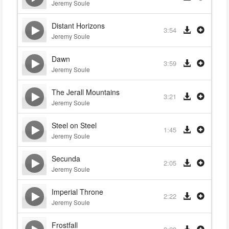
Jeremy Soule
Distant Horizons
3:54
Jeremy Soule
Dawn
3:59
Jeremy Soule
The Jerall Mountains
3:21
Jeremy Soule
Steel on Steel
1:45
Jeremy Soule
Secunda
2:05
Jeremy Soule
Imperial Throne
2:22
Jeremy Soule
Frostfall