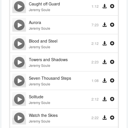
Caught off Guard
1:12
Jeremy Soule
Aurora
7:23
Jeremy Soule
Blood and Steel
2:12
Jeremy Soule
Towers and Shadows
2:23
Jeremy Soule
Seven Thousand Steps
1:08
Jeremy Soule
Solitude
2:12
Jeremy Soule
Watch the Skies
2:22
Jeremy Soule