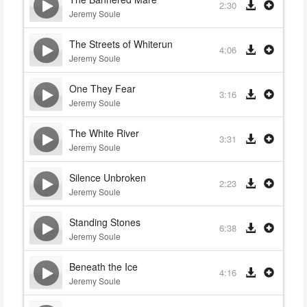
2:30
Jeremy Soule
The Streets of Whiterun
4:06
Jeremy Soule
One They Fear
3:16
Jeremy Soule
The White River
3:31
Jeremy Soule
Silence Unbroken
2:23
Jeremy Soule
Standing Stones
6:38
Jeremy Soule
Beneath the Ice
4:16
Jeremy Soule