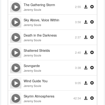
The Gathering Storm
2:55
Jeremy Soule
Sky Above, Voice Within
3:58
Jeremy Soule
Death in the Darkness
2:37
Jeremy Soule
Shattered Shields
2:40
Jeremy Soule
Sovngarde
3:38
Jeremy Soule
Wind Guide You
9:05
Jeremy Soule
Skyrim Atmospheres
42:34
Jeremy Soule