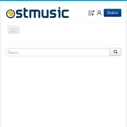
Войти
Включить/выключить навигацию
Музыка из игр
Музыка из фильмов
Музыка из мультфильмов
Музыка из сериалов
Музыка из аниме