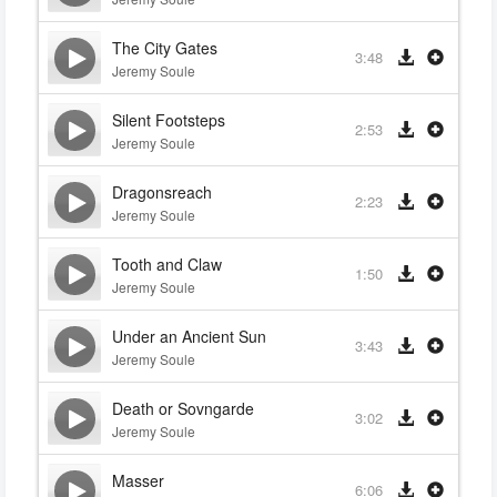
The City Gates
3:48
Jeremy Soule
Silent Footsteps
2:53
Jeremy Soule
Dragonsreach
2:23
Jeremy Soule
Tooth and Claw
1:50
Jeremy Soule
Under an Ancient Sun
3:43
Jeremy Soule
Death or Sovngarde
3:02
Jeremy Soule
Masser
6:06