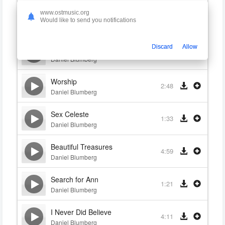
www.ostmusic.org
Walk to Wardleys
0:55
Would like to send you notifications
Daniel Blumberg
Discard
Allow
Wardleys
0:52
Daniel Blumberg
Worship
2:48
Daniel Blumberg
Sex Celeste
1:33
Daniel Blumberg
Beautiful Treasures
4:59
Daniel Blumberg
Search for Ann
1:21
Daniel Blumberg
I Never Did Believe
4:11
Daniel Blumberg