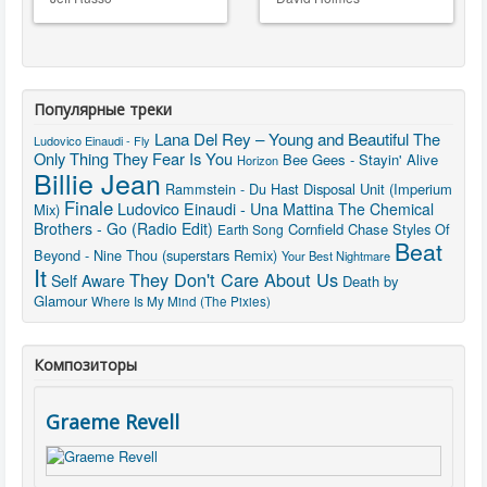
Популярные треки
Lana Del Rey – Young and Beautiful
The
Ludovico Einaudi - Fly
Only Thing They Fear Is You
Bee Gees - Stayin' Alive
Horizon
Billie Jean
Rammstein - Du Hast
Disposal Unit (Imperium
Finale
Ludovico Einaudi - Una Mattina
The Chemical
Mix)
Brothers - Go (Radio Edit)
Cornfield Chase
Styles Of
Earth Song
Beat
Beyond - Nine Thou (superstars Remix)
Your Best Nightmare
It
They Don't Care About Us
Self Aware
Death by
Glamour
Where Is My Mind (The Pixies)
Композиторы
Graeme Revell