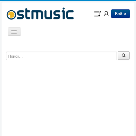
Войти
Включить/выключить навигацию
Музыка из игр
Музыка из фильмов
Музыка из мультфильмов
Музыка из сериалов
Музыка из аниме