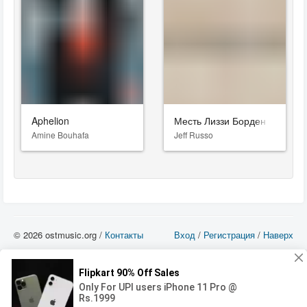
Aphelion
Месть Лиззи Борден
Amine Bouhafa
Jeff Russo
© 2026 ostmusic.org /
Контакты
Вход
/
Регистрация
/
Наверх
Все аудио материалы являются собственностью их изготовителя (владельца
прав) и охраняются Законом «Об авторском праве и смежных правах». Вы
можете использовать такие материалы только в том в случае, если
использование производится с ознакомительными целями - для прочих целей
вы должны приобрести лицензионную запись.