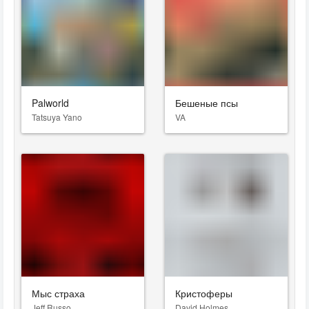
Palworld
Бешеные псы
Tatsuya Yano
VA
Мыс страха
Кристоферы
Jeff Russo
David Holmes