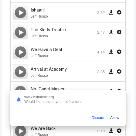
Ishaani
2:32
Jeff Russo
The Kid Is Trouble
2:47
Jeff Russo
We Have a Deal
4:14
Jeff Russo
Arrival at Academy
2:35
Jeff Russo
No, Cadet Master
2:26
Jeff Russo
www.ostmusic.org
Would like to send you notifications
Captain to the Bridge
1:24
Jeff Russo
Discard
Allow
We Are Back
3:18
Jeff Russo