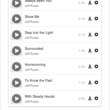
Always Been You
2:35
Jeff Russo
Show Me
2:19
Jeff Russo
Step into the Light
2:13
Jeff Russo
Surrounded
1:29
Jeff Russo
Homecoming
2:54
Jeff Russo
To Know the Past
1:14
Jeff Russo
With Steady Hands
0:58
Jeff Russo