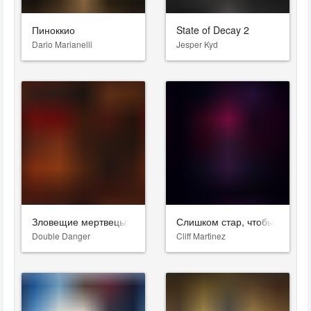
Пиноккио
State of Decay 2
Dario Marianelli
Jesper Kyd
Зловещие мертвецы: Пекло
Слишком стар, чтобы умере
Double Danger
Cliff Martinez