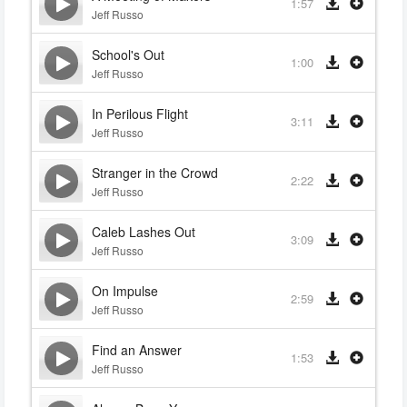
1:57
Jeff Russo
School's Out
1:00
Jeff Russo
In Perilous Flight
3:11
Jeff Russo
Stranger in the Crowd
2:22
Jeff Russo
Caleb Lashes Out
3:09
Jeff Russo
On Impulse
2:59
Jeff Russo
Find an Answer
1:53
Jeff Russo