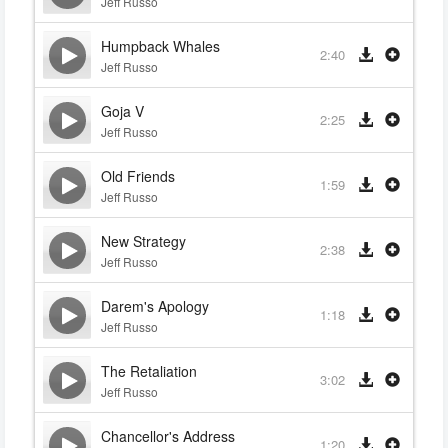
Jeff Russo
Humpback Whales
2:40
Jeff Russo
Goja V
2:25
Jeff Russo
Old Friends
1:59
Jeff Russo
New Strategy
2:38
Jeff Russo
Darem's Apology
1:18
Jeff Russo
The Retaliation
3:02
Jeff Russo
Chancellor's Address
1:20