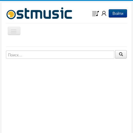
Войти
Включить/выключить навигацию
Музыка из игр
Музыка из фильмов
Музыка из мультфильмов
Музыка из сериалов
Музыка из аниме