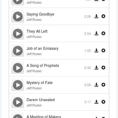
Jeff Russo
Saying Goodbye
2:26
Jeff Russo
They All Left
3:54
Jeff Russo
Job of an Emissary
1:55
Jeff Russo
A Song of Prophets
5:32
Jeff Russo
Mystery of Fate
2:58
Jeff Russo
Darem Unsealed
3:17
Jeff Russo
A Meeting of Makers