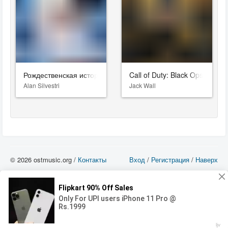
Рождественская история
Call of Duty: Black Ops 4
Alan Silvestri
Jack Wall
© 2026 ostmusic.org /
Контакты
Вход
/
Регистрация
/
Наверх
Все аудио материалы являются собственностью их изготовителя (владельца
прав) и охраняются Законом «Об авторском праве и смежных правах». Вы
можете использовать такие материалы только в том в случае, если
использование производится с ознакомительными целями - для прочих целей
вы должны приобрести лицензионную запись.