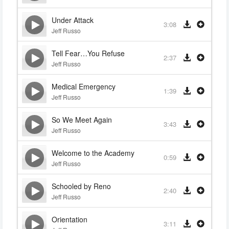
Under Attack
3:08
Jeff Russo
Tell Fear…You Refuse
2:37
Jeff Russo
Medical Emergency
1:39
Jeff Russo
So We Meet Again
3:43
Jeff Russo
Welcome to the Academy
0:59
Jeff Russo
Schooled by Reno
2:40
Jeff Russo
Orientation
3:11