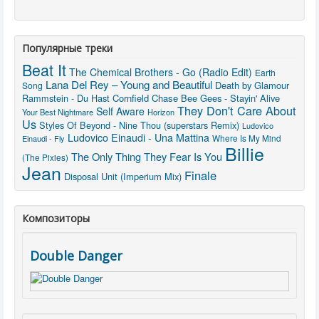
Популярные треки
Beat It
The Chemical Brothers - Go (Radio Edit)
Earth
Lana Del Rey – Young and Beautiful
Death by Glamour
Song
Rammstein - Du Hast
Cornfield Chase
Bee Gees - Stayin' Alive
They Don't Care About
Self Aware
Your Best Nightmare
Horizon
Us
Styles Of Beyond - Nine Thou (superstars Remix)
Ludovico
Ludovico Einaudi - Una Mattina
Einaudi - Fly
Where Is My Mind
Billie
The Only Thing They Fear Is You
(The Pixies)
Jean
Finale
Disposal Unit (Imperium Mix)
Композиторы
Double Danger