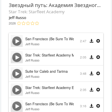
Звездный путь: Академия Звездного флота
Star Trek: Starfleet Academy
Jeff Russo
2026
San Francisco (Be Sure To Wear Flowers In Your Hair)
2:47
Jeff Russo
Star Trek: Starfleet Academy Main Title
2:05
Jeff Russo
Suite for Caleb and Tarima
3:48
Jeff Russo
Star Trek: Starfleet Academy End Titles
2:35
Jeff Russo
San Francisco (Be Sure To Wear Flowers In Your Hair) 
3:16
Jeff Russo