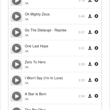
3:14
VA
Oh Mighty Zeus
0:45
VA
Go The Distange - Reprise
0:57
VA
One Last Hope
3:01
VA
Zero To Hero
2:20
VA
I Won't Say (I'm In Love)
2:20
VA
A Star Is Born
2:04
VA
The Big Olive