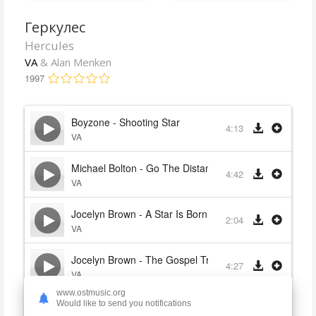
Геркулес
Hercules
VA
& Alan Menken
1997
Boyzone - Shooting Star
4:13
VA
Michael Bolton - Go The Distance
4:42
VA
Jocelyn Brown - A Star Is Born
2:04
VA
Jocelyn Brown - The Gospel Truth (trilogy)
4:27
VA
www.ostmusic.org
Would like to send you notifications
Belinda Carlisle - I Won't Say
3:17