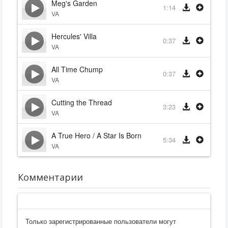
Meg's Garden
1:14
VA
Hercules' Villa
0:37
VA
All Time Chump
0:37
VA
Cutting the Thread
3:23
VA
A True Hero / A Star Is Born
5:34
VA
Комментарии
Только зарегистрированные пользователи могут