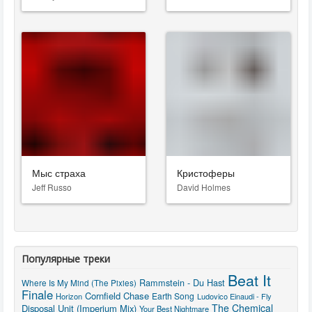
Мыс страха
Кристоферы
Jeff Russo
David Holmes
Популярные треки
Beat It
Rammstein - Du Hast
Where Is My Mind (The Pixies)
Finale
Cornfield Chase
Earth Song
Horizon
Ludovico Einaudi - Fly
The Chemical
Disposal Unit (Imperium Mix)
Your Best Nightmare