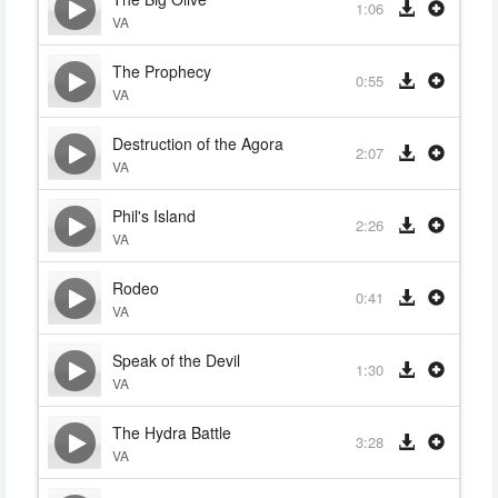
1:06
VA
The Prophecy
0:55
VA
Destruction of the Agora
2:07
VA
Phil's Island
2:26
VA
Rodeo
0:41
VA
Speak of the Devil
1:30
VA
The Hydra Battle
3:28
VA