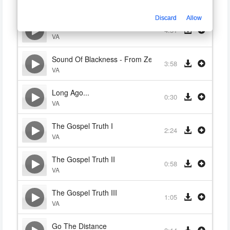
VA
Discard
Allow
Ricky Martin - No Importa La Distancia
4:51
VA
Sound Of Blackness - From Zero To Hero
3:58
VA
Long Ago...
0:30
VA
The Gospel Truth I
2:24
VA
The Gospel Truth II
0:58
VA
The Gospel Truth III
1:05
VA
Go The Distance