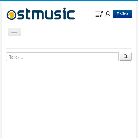
Войти
Включить/выключить навигацию
Музыка из игр
Музыка из фильмов
Музыка из мультфильмов
Музыка из сериалов
Музыка из аниме